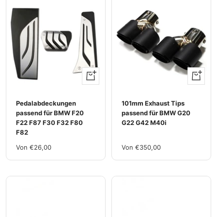
Ansehen
Ansehen
Pedalabdeckungen
101mm Exhaust Tips
passend für BMW F20
passend für BMW G20
F22 F87 F30 F32 F80
G22 G42 M40i
F82
Im
Im
Von €26,00
Von €350,00
Rabatt
Rabatt