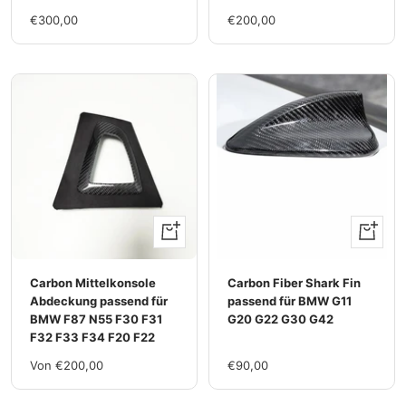
Im
Im
€300,00
€200,00
Rabatt
Rabatt
Ansehen
+
Hinzufü
Carbon Mittelkonsole
Carbon Fiber Shark Fin
Abdeckung passend für
passend für BMW G11
BMW F87 N55 F30 F31
G20 G22 G30 G42
F32 F33 F34 F20 F22
Im
Im
Von €200,00
€90,00
Rabatt
Rabatt