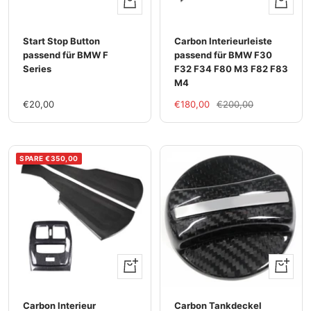
Ansehen
+
Hinzufü
Start Stop Button
Carbon Interieurleiste
passend für BMW F
passend für BMW F30
Series
F32 F34 F80 M3 F82 F83
M4
Im
Im
Regulärer
€20,00
€180,00
€200,00
Rabatt
Rabatt
Preis
SPARE €350,00
Ansehen
+
Hinzufü
Carbon lnterieur
Carbon Tankdeckel