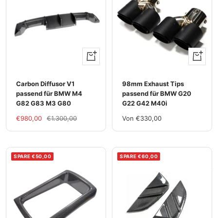
+
Ansehen
Hinzufügen
Carbon Diffusor V1
98mm Exhaust Tips
passend für BMW M4
passend für BMW G20
G82 G83 M3 G80
G22 G42 M40i
Im
Regulärer
Im
€980,00
€1.300,00
Von €330,00
Rabatt
Preis
Rabatt
SPARE €50,00
SPARE €60,00