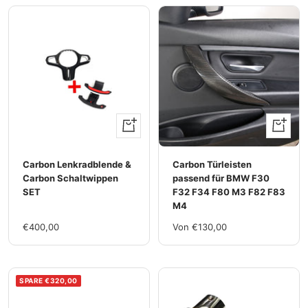
Ansehen
Ansehen
Carbon Lenkradblende &
Carbon Türleisten
Carbon Schaltwippen
passend für BMW F30
SET
F32 F34 F80 M3 F82 F83
M4
Im
Im
€400,00
Von €130,00
Rabatt
Rabatt
SPARE €320,00