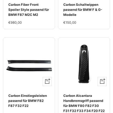
Carbon Fiber Front
Carbon Schaltwippen
Spoiler Style passend für
passend für BMW F & G-
BMW F87 M2C M2
Modelle
Im
Im
€980,00
€150,00
Rabatt
Rabatt
+
Ansehen
Hinzufügen
Carbon Einstiegsleisten
Carbon Alcantara
passend für BMW F82
Handbremsgriff passend
F87 F32 F22
für BMW F80 F82 F30
F31 F32 F33 F34 F20 F22