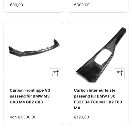
Im
Im
€90,00
€300,00
Rabatt
Rabatt
Ansehen
Ansehen
Carbon Frontlippe V3
Carbon Interieurleiste
passend für BMW M3
passend für BMW F30
G80 M4 G82 G83
F32 F34 F80 M3 F82 F83
M4
Im
Im
Von €1.500,00
€190,00
Rabatt
Rabatt