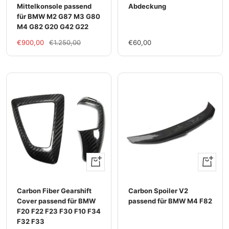
Mittelkonsole passend
Abdeckung
für BMW M2 G87 M3 G80
M4 G82 G20 G42 G22
Im
Regulärer
Im
€900,00
€1.250,00
€60,00
Rabatt
Preis
Rabatt
Ansehen
Ansehen
Carbon Fiber Gearshift
Carbon Spoiler V2
Cover passend für BMW
passend für BMW M4 F82
F20 F22 F23 F30 F10 F34
F32 F33