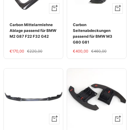
+
+
Hinzufügen
Hinzufü
Carbon Mittelarmlehne
Carbon
Ablage passend für BMW
Seitenabdeckungen
M2 G87 F22 F32 G42
passend für BMW M3
G80 G81
Im
Regulärer
Im
Regulärer
€170,00
€220,00
€400,00
€460,00
Rabatt
Preis
Rabatt
Preis
Ansehen
+
Hinzufü