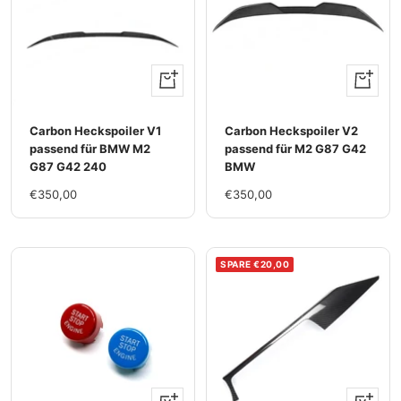
+
+
Hinzufügen
Hinzufü
Carbon Heckspoiler V1
Carbon Heckspoiler V2
passend für BMW M2
passend für M2 G87 G42
G87 G42 240
BMW
Im
Im
€350,00
€350,00
Rabatt
Rabatt
SPARE €20,00