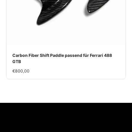
Carbon Fiber Shift Paddle passend für Ferrari 488
GTB
Im
€800,00
Rabatt