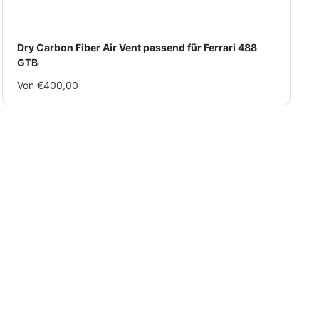
Dry Carbon Fiber Air Vent passend für Ferrari 488
GTB
Im
Von €400,00
Rabatt