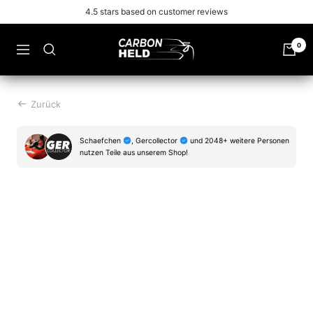
Zu
Free shipping from 99€
Inhalt
überspringen
Carbonheld
0
Navigation
Zurück
Schaefchen
, Gercollector
und 2048+ weitere Personen
nutzen Teile aus unserem Shop!