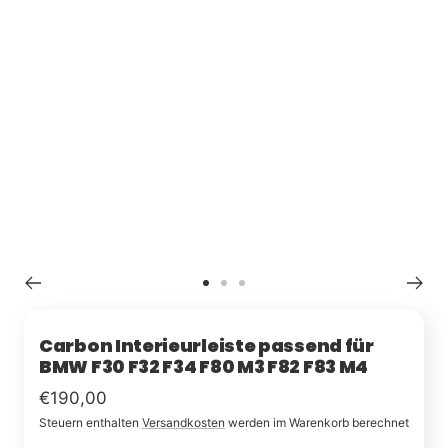
Zu
Zu
Zu
Slide
Slide
Slide
1
2
3
Carbon Interieurleiste passend für
BMW F30 F32 F34 F80 M3 F82 F83 M4
Im
€190,00
Steuern enthalten
Versandkosten
werden im Warenkorb berechnet
Rabatt