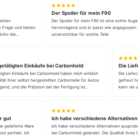
über einen unserer deutschlandweiten Partnern.
Der Spoiler für mein F90
n Sachen
Der Spoiler für mein F90 ist eine echte Au
ede Frage und bieten
hervorragend und er passt wie angegossen
finitiv die
unverzichtbar für solche Teile
tätigten Einkäufe bei Carbonheld
Die Liefe
gten Einkäufe bei Carbonheld haben mich wirklich
Die Lieferz
t ihrer selbst hergestellten Carbonteile für Autos
gefreut hat.
nd, und die Präzision bei der Fertigung ist
kann sie un
hr gut
Ich habe verschiedene Alternativ
die gelieferte Ware
Ich habe verschiedene Alternativen auspro
solut perfekt. Ich
bei CarbonHeld gelandet. Die Qualität ihres