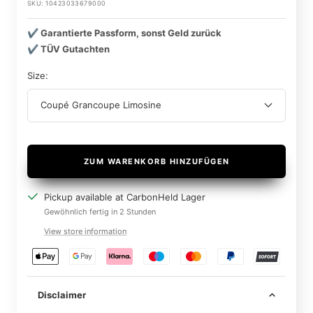
SKU:
10423033679000
✔️ Garantierte Passform, sonst Geld zurück
✔️ TÜV Gutachten
Size:
Coupé Grancoupe Limosine
ZUM WARENKORB HINZUFÜGEN
Pickup available at CarbonHeld Lager
Gewöhnlich fertig in 2 Stunden
View store information
Disclaimer