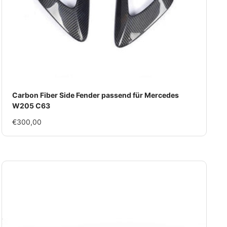
Carbon Fiber Side Fender passend für Mercedes
W205 C63
Im
€300,00
Rabatt