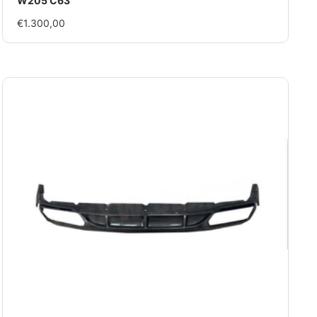
W205 C63
Im
€1.300,00
Rabatt