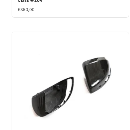
Class W204
Im
€350,00
Rabatt