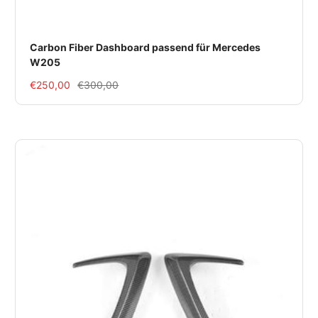
Carbon Fiber Dashboard passend für Mercedes
W205
Im
Regulärer
€250,00
€300,00
Rabatt
Preis