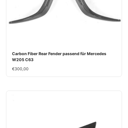
Carbon Fiber Rear Fender passend für Mercedes
W205 C63
Im
€300,00
Rabatt