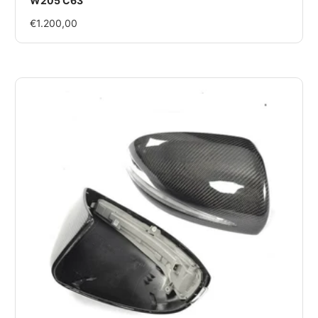
W205 C63
Im
€1.200,00
Rabatt