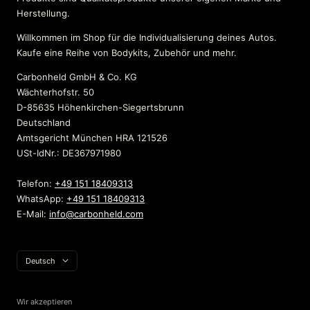
Herstellung.
Willkommen im Shop für die Individualisierung deines Autos.
Kaufe eine Reihe von Bodykits, Zubehör und mehr.
Carbonheld GmbH & Co. KG
Wächterhofstr. 50
D-85635 Höhenkirchen-Siegertsbrunn
Deutschland
Amtsgericht München HRA 121526
USt-IdNr.: DE367971980
Telefon:
+49 151 18409313
WhatsApp:
+49 151 18409313
E-Mail:
info@carbonheld.com
Sprache
Deutsch
Wir akzeptieren