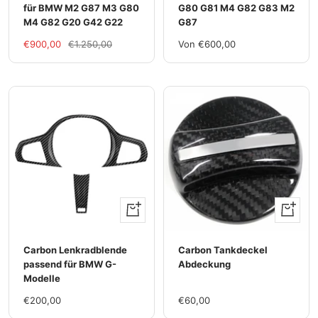
für BMW M2 G87 M3 G80
G80 G81 M4 G82 G83 M2
M4 G82 G20 G42 G22
G87
Im
Regulärer
Im
€900,00
€1.250,00
Von €600,00
Rabatt
Preis
Rabatt
Ansehen
+
Hinzufü
Carbon Lenkradblende
Carbon Tankdeckel
passend für BMW G-
Abdeckung
Modelle
Im
Im
€200,00
€60,00
Rabatt
Rabatt