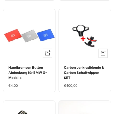
Ansehen
Ansehen
Handbremsen Button
Carbon Lenkradblende &
Abdeckung für BMW G-
Carbon Schaltwippen
Modelle
SET
Im
Im
€4,00
€400,00
Rabatt
Rabatt