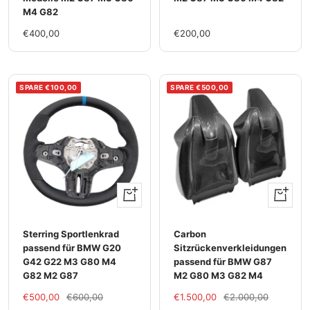
M4 G82
Im
Im
€400,00
€200,00
Rabatt
Rabatt
SPARE €100,00
SPARE €500,00
Ansehen
Ansehen
Sterring Sportlenkrad
Carbon
passend für BMW G20
Sitzrückenverkleidungen
G42 G22 M3 G80 M4
passend für BMW G87
G82 M2 G87
M2 G80 M3 G82 M4
Im
Regulärer
Im
Regulärer
€500,00
€600,00
€1.500,00
€2.000,00