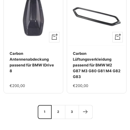
+
+
Hinzufügen
Hinzufü
Carbon
Carbon
Antennenabdeckung
Lüftungsverkleidung
passend für BMW IDrive
passend für BMW M2
8
G87 M3 G80 G81 M4 G82
G83
Im
Im
€200,00
€200,00
Rabatt
Rabatt
1
2
3