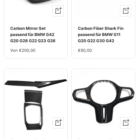
Ansehen
+
Hinzufü
Carbon Mirror Set
Carbon Fiber Shark Fin
passend für BMW G42
passend für BMW G11
G20 G28 G22 G23 G26
G20 G22 G30 G42
Im
Im
Von €200,00
€90,00
Rabatt
Rabatt
Ansehen
Ansehen