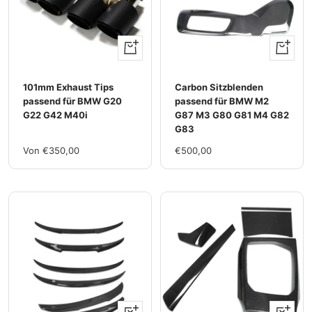
Ansehen
Ansehen
101mm Exhaust Tips
Carbon Sitzblenden
passend für BMW G20
passend für BMW M2
G22 G42 M40i
G87 M3 G80 G81 M4 G82
G83
Im
Im
Von €350,00
€500,00
Rabatt
Rabatt
Ansehen
Ansehen