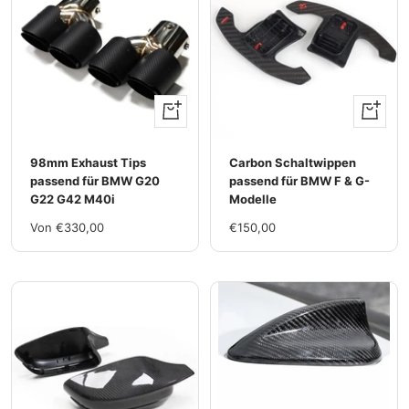
Ansehen
+
Hinzufü
98mm Exhaust Tips
Carbon Schaltwippen
passend für BMW G20
passend für BMW F & G-
G22 G42 M40i
Modelle
Im
Im
Von €330,00
€150,00
Rabatt
Rabatt