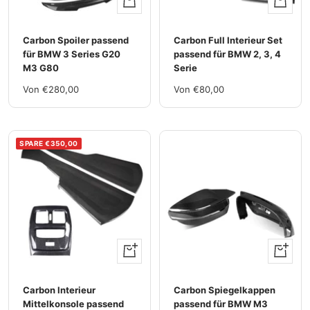
Carbon Spoiler passend
Carbon Full Interieur Set
für BMW 3 Series G20
passend für BMW 2, 3, 4
M3 G80
Serie
Im
Im
Von €280,00
Von €80,00
Rabatt
Rabatt
SPARE €350,00
Ansehen
Ansehen
Carbon lnterieur
Carbon Spiegelkappen
Mittelkonsole passend
passend für BMW M3