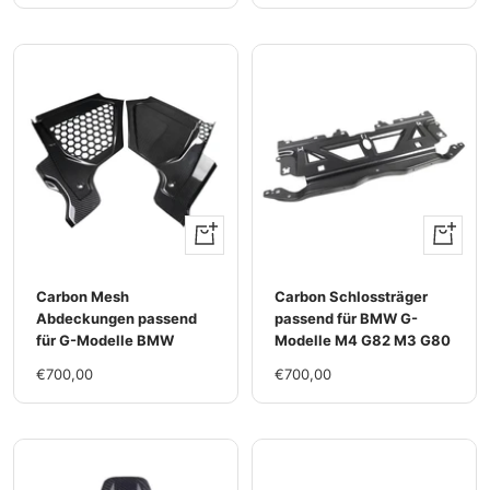
Rabatt
Preis
Rabatt
Preis
+
+
Hinzufügen
Hinzufü
Carbon Mesh
Carbon Schlossträger
Abdeckungen passend
passend für BMW G-
für G-Modelle BMW
Modelle M4 G82 M3 G80
Im
Im
€700,00
€700,00
Rabatt
Rabatt