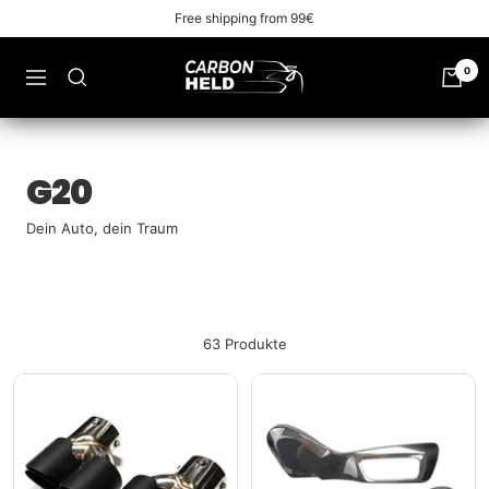
Zu
Free shipping from 99€
Inhalt
überspringen
Carbonheld
0
Navigation
G20
Dein Auto, dein Traum
63 Produkte