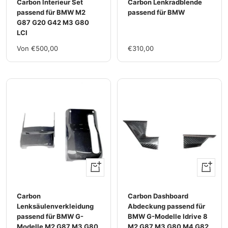
Carbon lnterieur Set
Carbon Lenkradblende
passend für BMW M2
passend für BMW
G87 G20 G42 M3 G80
LCI
Im
Im
Von €500,00
€310,00
Rabatt
Rabatt
Ansehen
+
Hinzufü
Carbon
Carbon Dashboard
Lenksäulenverkleidung
Abdeckung passend für
passend für BMW G-
BMW G-Modelle Idrive 8
Modelle M2 G87 M3 G80
M2 G87 M3 G80 M4 G82