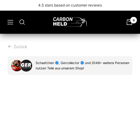
Zu
Free shipping from 99€
Inhalt
überspringen
Carbonheld
0
Navigation
Zurück
Schaefchen
, Gercollector
und 2048+ weitere Personen
nutzen Teile aus unserem Shop!