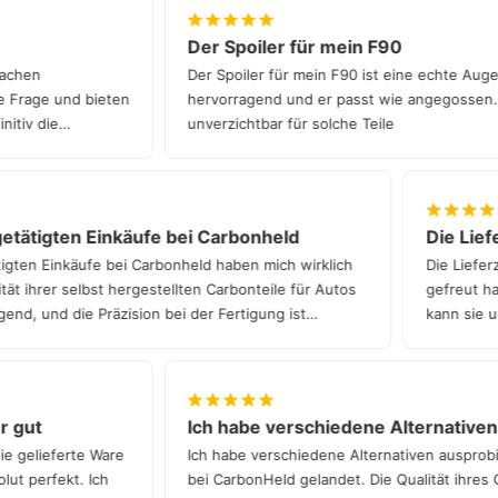
über einen unserer deutschlandweiten Partnern.
Der Spoiler für mein F90
in Sachen
Der Spoiler für mein F90 ist eine echte A
ede Frage und bieten
hervorragend und er passt wie angegossen
efinitiv die
unverzichtbar für solche Teile
tätigten Einkäufe bei Carbonheld
Die Liefer
gten Einkäufe bei Carbonheld haben mich wirklich
Die Lieferze
t ihrer selbst hergestellten Carbonteile für Autos
gefreut hat.
nd, und die Präzision bei der Fertigung ist
kann sie un
ehr gut
Ich habe verschiedene Alternativ
die gelieferte Ware
Ich habe verschiedene Alternativen auspro
bsolut perfekt. Ich
bei CarbonHeld gelandet. Die Qualität ihres