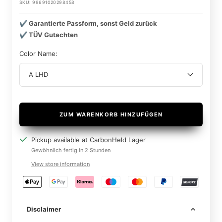
SKU:
99691020298458
✔️ Garantierte Passform, sonst Geld zurück
✔️ TÜV Gutachten
Color Name:
A LHD
ZUM WARENKORB HINZUFÜGEN
Pickup available at CarbonHeld Lager
Gewöhnlich fertig in 2 Stunden
View store information
Disclaimer