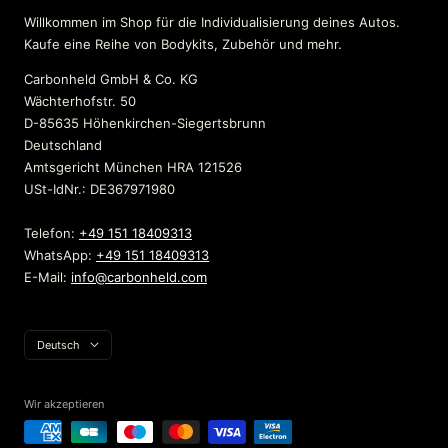
Willkommen im Shop für die Individualisierung deines Autos.
Kaufe eine Reihe von Bodykits, Zubehör und mehr.
Carbonheld GmbH & Co. KG
Wächterhofstr. 50
D-85635 Höhenkirchen-Siegertsbrunn
Deutschland
Amtsgericht München HRA 121526
USt-IdNr.: DE367971980
Telefon:
+49 151 18409313
WhatsApp:
+49 151 18409313
E-Mail:
info@carbonheld.com
Sprache
Deutsch
Wir akzeptieren