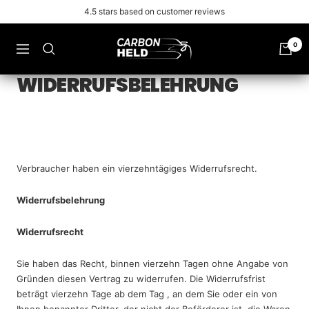
Zu
4.5 stars based on customer reviews
Inhalt
überspringen
Carbonheld
0
Navigation
WIDERRUFSBELEHRUNG
Verbraucher haben ein vierzehntägiges Widerrufsrecht.
Widerrufsbelehrung
Widerrufsrecht
Sie haben das Recht, binnen vierzehn Tagen ohne Angabe von
Gründen diesen Vertrag zu widerrufen. Die Widerrufsfrist
beträgt vierzehn Tage ab dem Tag , an dem Sie oder ein von
Ihnen benannter Dritter, der nicht der Beförderer ist, die Waren