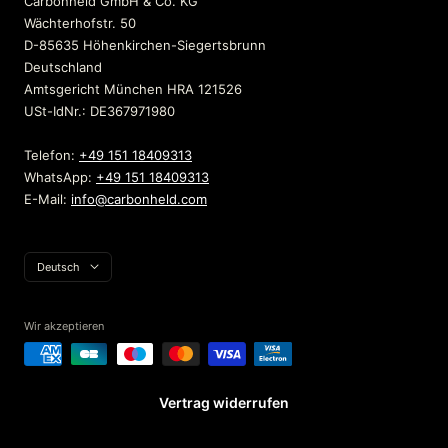
Carbonheld GmbH & Co. KG
Wächterhofstr. 50
D-85635 Höhenkirchen-Siegertsbrunn
Deutschland
Amtsgericht München HRA 121526
USt-IdNr.: DE367971980
Telefon:
+49 151 18409313
WhatsApp:
+49 151 18409313
E-Mail:
info@carbonheld.com
Sprache
Deutsch
Wir akzeptieren
Vertrag widerrufen