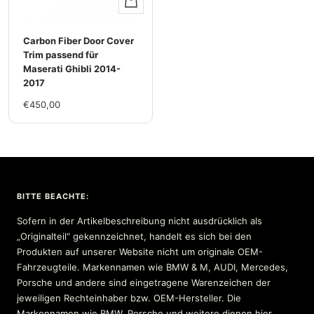
Hinzufügen
Carbon Fiber Door Cover
Trim passend für
Maserati Ghibli 2014-
2017
Im
€450,00
Rabatt
BITTE BEACHTE:
Sofern in der Artikelbeschreibung nicht ausdrücklich als
„Originalteil“ gekennzeichnet, handelt es sich bei den
Produkten auf unserer Website nicht um originale OEM-
Fahrzeugteile. Markennamen wie BMW & M, AUDI, Mercedes,
Porsche und andere sind eingetragene Warenzeichen der
jeweiligen Rechteinhaber bzw. OEM-Hersteller. Die
Markennamen wie BMW, Porsche und weitere dienen hier