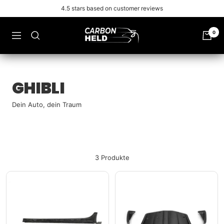
Zu
4.5 stars based on customer reviews
Inhalt
überspringen
Carbonheld
0
Navigation
GHIBLI
Dein Auto, dein Traum
3 Produkte