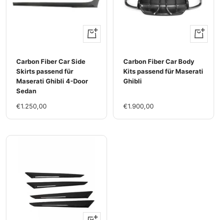
+
+
Hinzufügen
Hinzufü
Carbon Fiber Car Side
Carbon Fiber Car Body
Skirts passend für
Kits passend für Maserati
Maserati Ghibli 4-Door
Ghibli
Sedan
Im
Im
€1.250,00
€1.900,00
Rabatt
Rabatt
+