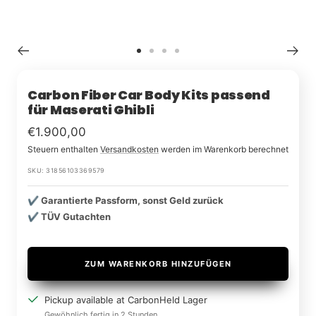
Zu
Zu
Zu
Zu
Slide
Slide
Slide
Slide
1
2
3
4
Carbon Fiber Car Body Kits passend
für Maserati Ghibli
Im
€1.900,00
Steuern enthalten
Versandkosten
werden im Warenkorb berechnet
Rabatt
SKU:
31856103369579
✔️ Garantierte Passform, sonst Geld zurück
✔️ TÜV Gutachten
ZUM WARENKORB HINZUFÜGEN
Pickup available at CarbonHeld Lager
Gewöhnlich fertig in 2 Stunden