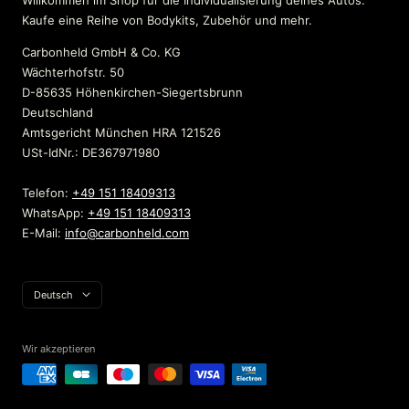
Willkommen im Shop für die Individualisierung deines Autos.
Kaufe eine Reihe von Bodykits, Zubehör und mehr.
Carbonheld GmbH & Co. KG
Wächterhofstr. 50
D-85635 Höhenkirchen-Siegertsbrunn
Deutschland
Amtsgericht München HRA 121526
USt-IdNr.: DE367971980
Telefon:
+49 151 18409313
WhatsApp:
+49 151 18409313
E-Mail:
info@carbonheld.com
Sprache
Deutsch
Wir akzeptieren