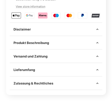
View store information
Disclaimer
Produkt Beschreibung
Versand und Zahlung
Lieferumfang
Im Lieferumfang sind alle notwendigen Mittel zur
sicheren Befestigung am Fahrzeug enthalten –
Zulassung & Rechtliches
darunter hochwertiges Klebeband und ggf. passende
Alle unsere Carbonteile werden mit einem passenden
Schrauben.
Materialgutachten geliefert.
Für die legale Nutzung im Straßenverkehr ist eine
Unsere Teile werden ausschließlich an den originalen
Einzelabnahme nach §19 Abs. 2 StVZO durch einen
Schraubpunkten montiert – es muss nicht gebohrt
amtlich anerkannten Sachverständigen (z. B. TÜV,