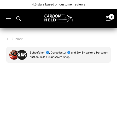
Zu
Free shipping from 99€
Inhalt
überspringen
Carbonheld
0
Navigation
Zurück
Schaefchen
, Gercollector
und 2048+ weitere Personen
nutzen Teile aus unserem Shop!