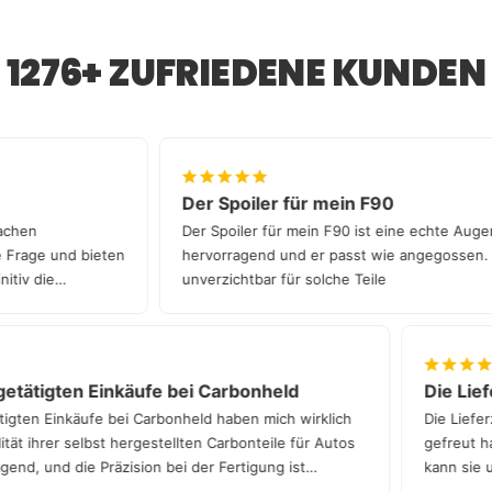
werden. So bleibt dein Fahrzeug unversehrt und der
DEKRA, GTÜ, KÜS) erforderlich.
Einbau ist schnell und unkompliziert.
1276+ ZUFRIEDENE KUNDEN
Bitte kläre vorab, ob dein Prüfer Einzelabnahmen
durchführt.
Falls es Probleme bei der Eintragung gibt, helfen wir
dir gerne weiter – entweder bei uns in München oder
über einen unserer deutschlandweiten Partnern.
Der Spoiler für mein F90
n Sachen
Der Spoiler für mein F90 ist eine echte Au
ede Frage und bieten
hervorragend und er passt wie angegossen
finitiv die
unverzichtbar für solche Teile
etätigten Einkäufe bei Carbonheld
Die Liefe
gten Einkäufe bei Carbonheld haben mich wirklich
Die Lieferz
t ihrer selbst hergestellten Carbonteile für Autos
gefreut hat
nd, und die Präzision bei der Fertigung ist
kann sie un