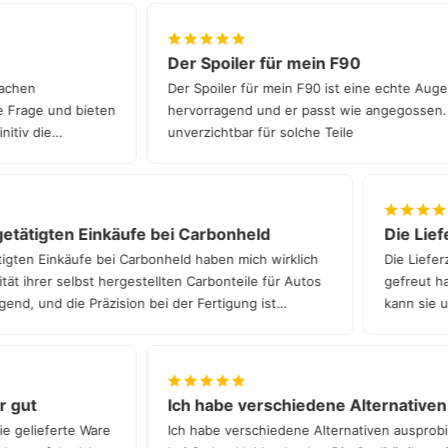
dir gerne weiter – entweder bei uns in München oder
über einen unserer deutschlandweiten Partnern.
Der Spoiler für mein F90
n Sachen
Der Spoiler für mein F90 ist eine echte A
ede Frage und bieten
hervorragend und er passt wie angegossen
finitiv die
unverzichtbar für solche Teile
tätigten Einkäufe bei Carbonheld
Die Liefe
gten Einkäufe bei Carbonheld haben mich wirklich
Die Lieferz
t ihrer selbst hergestellten Carbonteile für Autos
gefreut hat.
nd, und die Präzision bei der Fertigung ist
kann sie un
hr gut
Ich habe verschiedene Alternativ
die gelieferte Ware
Ich habe verschiedene Alternativen auspro