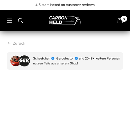
Zu
Free shipping from 99€
Inhalt
überspringen
Carbonheld
0
Navigation
Zurück
Schaefchen
, Gercollector
und 2048+ weitere Personen
nutzen Teile aus unserem Shop!