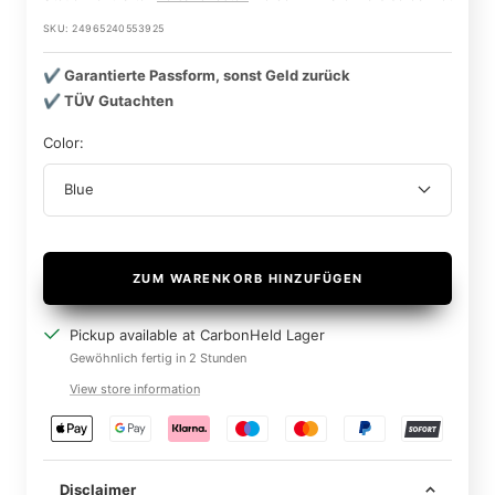
SKU:
24965240553925
✔️ Garantierte Passform, sonst Geld zurück
✔️ TÜV Gutachten
Color:
Blue
ZUM WARENKORB HINZUFÜGEN
Pickup available at CarbonHeld Lager
Gewöhnlich fertig in 2 Stunden
View store information
Disclaimer