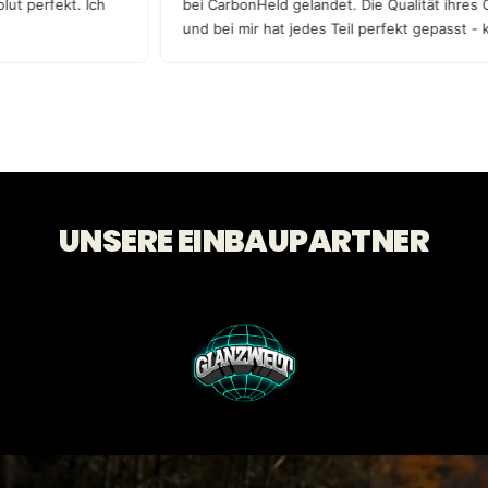
solut perfekt. Ich
bei CarbonHeld gelandet. Die Qualität ihres
und bei mir hat jedes Teil perfekt gepasst 
Qualität!
UNSERE EINBAUPARTNER