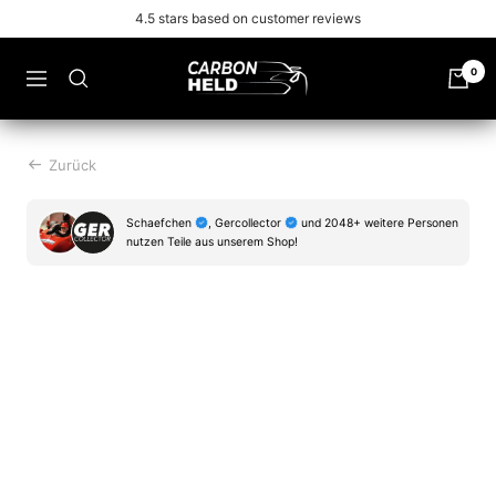
Zu
Free shipping from 99€
Inhalt
überspringen
Carbonheld
0
Navigation
Zurück
Schaefchen
, Gercollector
und 2048+ weitere Personen
nutzen Teile aus unserem Shop!