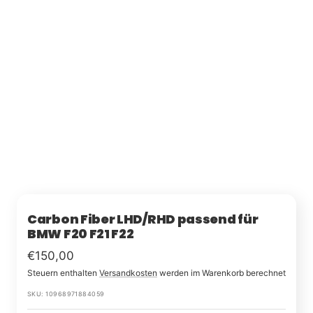
Carbon Fiber LHD/RHD passend für
BMW F20 F21 F22
Im
€150,00
Steuern enthalten
Versandkosten
werden im Warenkorb berechnet
Rabatt
SKU:
10968971884059