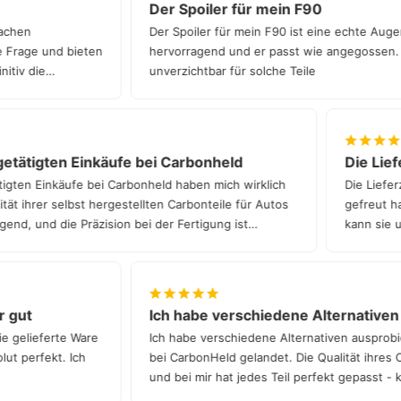
Der Spoiler für mein F90
n Sachen
Der Spoiler für mein F90 ist eine echte Au
ede Frage und bieten
hervorragend und er passt wie angegossen
finitiv die
unverzichtbar für solche Teile
tätigten Einkäufe bei Carbonheld
Die Liefe
gten Einkäufe bei Carbonheld haben mich wirklich
Die Lieferz
t ihrer selbst hergestellten Carbonteile für Autos
gefreut hat.
nd, und die Präzision bei der Fertigung ist
kann sie un
hr gut
Ich habe verschiedene Alternativ
die gelieferte Ware
Ich habe verschiedene Alternativen auspro
solut perfekt. Ich
bei CarbonHeld gelandet. Die Qualität ihres
und bei mir hat jedes Teil perfekt gepasst 
Qualität!