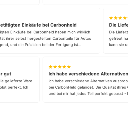
tätigten Einkäufe bei Carbonheld
Die Liefer
ten Einkäufe bei Carbonheld haben mich wirklich
Die Lieferze
t ihrer selbst hergestellten Carbonteile für Autos
gefreut hat.
nd, und die Präzision bei der Fertigung ist
kann sie un
ehr gut
Ich habe verschiedene Alternativ
 die gelieferte Ware
Ich habe verschiedene Alternativen auspr
bsolut perfekt. Ich
bei CarbonHeld gelandet. Die Qualität ihres
und bei mir hat jedes Teil perfekt gepasst
Qualität!