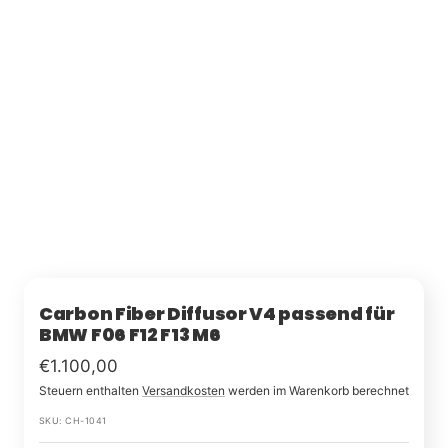
Carbon Fiber Diffusor V4 passend für
BMW F06 F12 F13 M6
Im
€1.100,00
Steuern enthalten
Versandkosten
werden im Warenkorb berechnet
Rabatt
SKU:
CH-1041