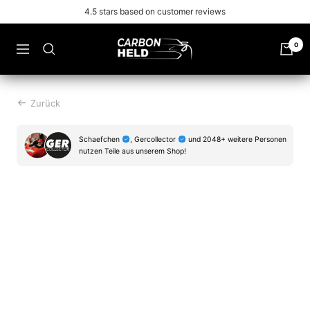
Zu
Free shipping from 99€
Inhalt
überspringen
Carbonheld
0
Navigation
Zurück
Schaefchen
, Gercollector
und 2048+ weitere Personen
nutzen Teile aus unserem Shop!