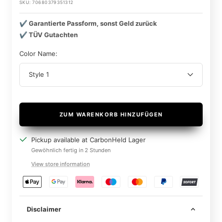
SKU:
70680379351312
✔️ Garantierte Passform, sonst Geld zurück
✔️ TÜV Gutachten
Color Name:
Style 1
ZUM WARENKORB HINZUFÜGEN
Pickup available at CarbonHeld Lager
Gewöhnlich fertig in 2 Stunden
View store information
Disclaimer