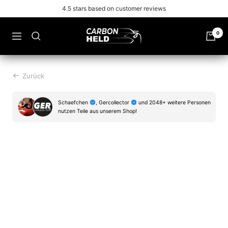
Zu
Free shipping from 99€
Inhalt
überspringen
Carbonheld
0
Navigation
Zurück
Schaefchen
, Gercollector
und 2048+ weitere Personen
nutzen Teile aus unserem Shop!