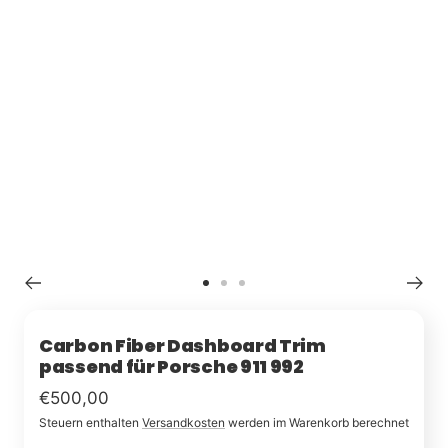
Zu
Zu
Zu
Slide
Slide
Slide
1
2
3
Carbon Fiber Dashboard Trim
passend für Porsche 911 992
Im
€500,00
Steuern enthalten
Versandkosten
werden im Warenkorb berechnet
Rabatt