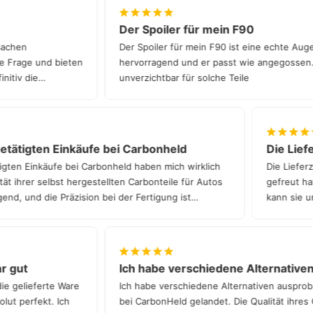
über einen unserer deutschlandweiten Partnern.
Der Spoiler für mein F90
in Sachen
Der Spoiler für mein F90 ist eine echte A
jede Frage und bieten
hervorragend und er passt wie angegosse
efinitiv die
unverzichtbar für solche Teile
tätigten Einkäufe bei Carbonheld
Die Liefer
ten Einkäufe bei Carbonheld haben mich wirklich
Die Lieferze
 ihrer selbst hergestellten Carbonteile für Autos
gefreut hat.
d, und die Präzision bei der Fertigung ist
kann sie un
ehr gut
Ich habe verschiedene Alternativ
 die gelieferte Ware
Ich habe verschiedene Alternativen auspr
bsolut perfekt. Ich
bei CarbonHeld gelandet. Die Qualität ihres