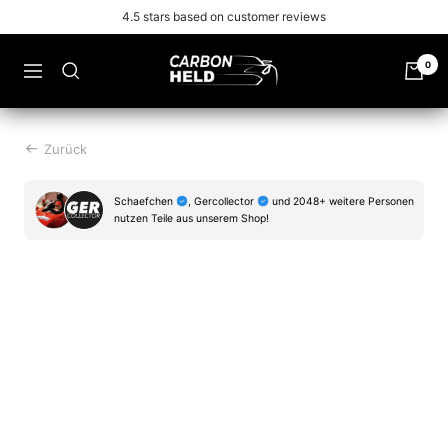
Zu
Free shipping from 99€
Inhalt
überspringen
Carbonheld
0
Navigation
Zurück
Schaefchen
, Gercollector
und 2048+ weitere Personen
nutzen Teile aus unserem Shop!