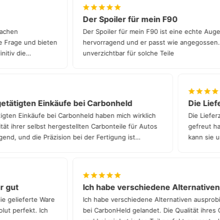
über einen unserer deutschlandweiten Partnern.
Der Spoiler für mein F90
n Sachen
Der Spoiler für mein F90 ist eine echte A
ede Frage und bieten
hervorragend und er passt wie angegossen
finitiv die
unverzichtbar für solche Teile
tätigten Einkäufe bei Carbonheld
Die Liefer
gten Einkäufe bei Carbonheld haben mich wirklich
Die Lieferze
t ihrer selbst hergestellten Carbonteile für Autos
gefreut hat.
nd, und die Präzision bei der Fertigung ist
kann sie un
hr gut
Ich habe verschiedene Alternativ
die gelieferte Ware
Ich habe verschiedene Alternativen auspro
solut perfekt. Ich
bei CarbonHeld gelandet. Die Qualität ihres