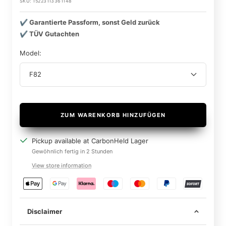
SKU:
15223113361148
✔️ Garantierte Passform, sonst Geld zurück
✔️ TÜV Gutachten
Model:
F82
ZUM WARENKORB HINZUFÜGEN
Pickup available at CarbonHeld Lager
Gewöhnlich fertig in 2 Stunden
View store information
Disclaimer