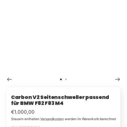
Zu
Zu
Slide
Slide
1
2
Carbon V2 Seitenschweller passend
für BMW F82 F83 M4
Im
€1.000,00
Steuern enthalten
Versandkosten
werden im Warenkorb berechnet
Rabatt