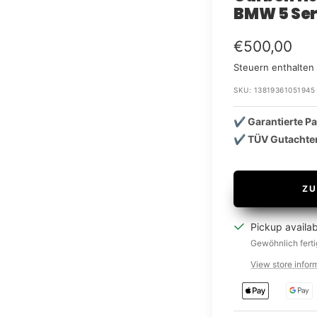
BMW 5 Ser
Im
€500,00
Steuern enthalte
Rabatt
SKU:
13819361051945
✔️ Garantierte P
✔️ TÜV Gutachte
ZU
Pickup availa
Gewöhnlich ferti
View store infor