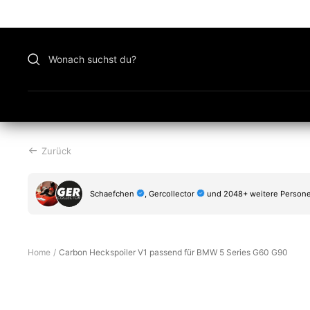
Zu
Inhalt
überspringen
Zurück
Schaefchen
, Gercollector
und 2048+ weitere Persone
Home
Carbon Heckspoiler V1 passend für BMW 5 Series G60 G90