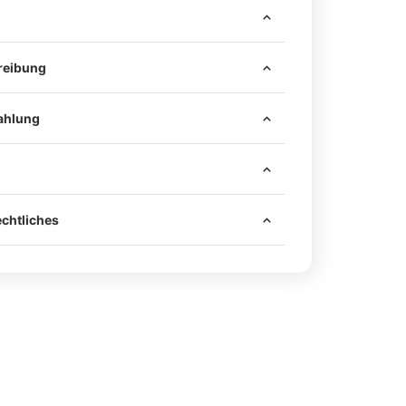
reibung
ahlung
 sind alle notwendigen Mittel zur sicheren
 Fahrzeug enthalten – darunter hochwertiges
chtliches
ggf. passende Schrauben.
rbonteile werden mit einem passenden
en geliefert.
rden ausschließlich an den originalen
Nutzung im Straßenverkehr ist eine
 montiert – es muss nicht gebohrt werden.
nach §19 Abs. 2 StVZO durch einen amtlich
Fahrzeug unversehrt und der Einbau ist schnell
chverständigen (z. B. TÜV, DEKRA, GTÜ,
rt.
ch.
ab, ob dein Prüfer Einzelabnahmen durchführt.