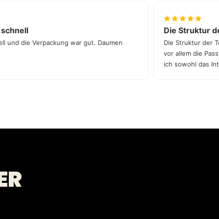
lgte schnell
Die Strukt
 schnell und die Verpackung war gut. Daumen
Die Struktur 
vor allem di
ich sowohl d
wirklich aufw
ER