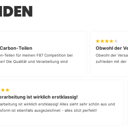
e bei der Eintragung gibt, helfen wir dir
NDEN
entweder bei uns in München oder über einen
hlandweiten Partnern.
von Carbon-Teilen
Obwohl de
Carbon-Teilen für meinen F87 Competition bei
Obwohl der V
treffer! Die Qualität und Verarbeitung sind
zufrieden mit
eitung ist wirklich erstklassig!
D
tung ist wirklich erstklassig! Alles sieht sehr schön aus und
De
 ist ebenfalls ausgezeichnet - alles sitzt perfekt!
we