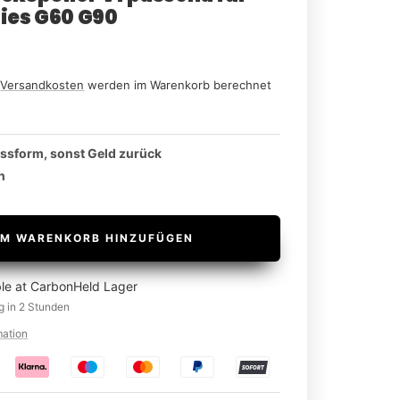
ies G60 G90
n
Versandkosten
werden im Warenkorb berechnet
assform, sonst Geld zurück
n
M WARENKORB HINZUFÜGEN
ble at CarbonHeld Lager
g in 2 Stunden
mation