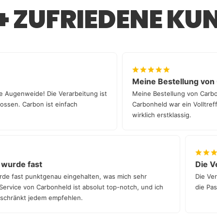
Falls es Problem
6+ ZUFRIEDENE KU
gerne weiter – 
unserer deutsc
Meine Bestellung 
e echte Augenweide! Die Verarbeitung ist
Meine Bestellung von 
ngegossen. Carbon ist einfach
Carbonheld war ein Voll
wirklich erstklassig.
rde fast
Die Verarb
fast punktgenau eingehalten, was mich sehr
Die Verarbei
ice von Carbonheld ist absolut top-notch, und ich
die Passform
änkt jedem empfehlen.