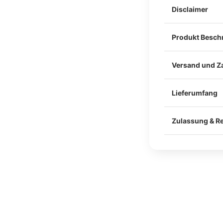
Disclaimer
Produkt Besch
Versand und Z
Lieferumfang
Im Lieferumfang
Befestigung am
Zulassung & Re
Klebeband und 
Alle unsere Ca
Materialgutacht
Unsere Teile we
Für die legale 
Schraubpunkten
Einzelabnahme 
So bleibt dein 
anerkannten Sa
und unkomplizie
KÜS) erforderli
Bitte kläre vor