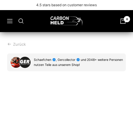
Zu
Free shipping from 99€
Inhalt
überspringen
Carbonheld
0
Navigation
Zurück
Schaefchen
, Gercollector
und 2048+ weitere Personen
nutzen Teile aus unserem Shop!