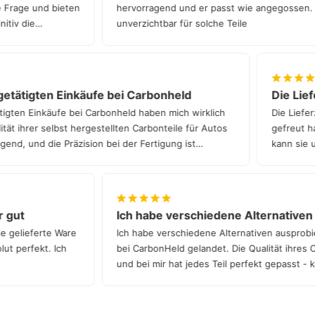
ede Frage und bieten
hervorragend und er passt wie angegossen
finitiv die
unverzichtbar für solche Teile
etätigten Einkäufe bei Carbonheld
Die Liefe
gten Einkäufe bei Carbonheld haben mich wirklich
Die Lieferz
t ihrer selbst hergestellten Carbonteile für Autos
gefreut hat
nd, und die Präzision bei der Fertigung ist
kann sie un
hr gut
Ich habe verschiedene Alternative
die gelieferte Ware
Ich habe verschiedene Alternativen auspro
solut perfekt. Ich
bei CarbonHeld gelandet. Die Qualität ihres 
und bei mir hat jedes Teil perfekt gepasst 
Qualität!