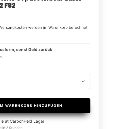
2 F82
n
Versandkosten
werden im Warenkorb berechnet
assform, sonst Geld zurück
n
M WARENKORB HINZUFÜGEN
ble at CarbonHeld Lager
g in 2 Stunden