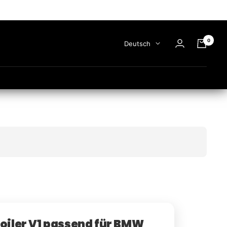
0
Sprache
Deutsch
oiler V1 passend für BMW