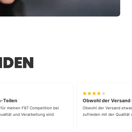
L
NDEN
arbon-Teilen
Obwohl der Vers
eilen für meinen F87 Competition bei
Obwohl der Versand e
 Die Qualität und Verarbeitung sind
zufrieden mit der Qua