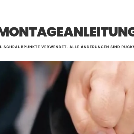
So bleibt dein 
anerkannten Sa
und unkomplizie
KÜS) erforderli
MONTAGEANLEITUN
Bitte kläre vor
Falls es Problem
gerne weiter – 
AL SCHRAUBPUNKTE VERWENDET. ALLE ÄNDERUNGEN SIND RÜC
unserer deutsc