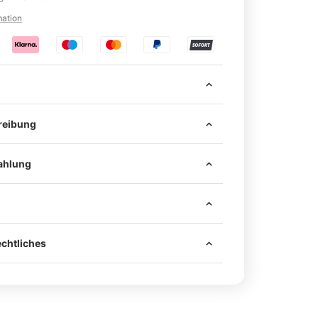
mation
reibung
ahlung
 sind alle notwendigen Mittel zur sicheren
 Fahrzeug enthalten – darunter hochwertiges
chtliches
ggf. passende Schrauben.
rbonteile werden mit einem passenden
en geliefert.
rden ausschließlich an den originalen
Nutzung im Straßenverkehr ist eine
 montiert – es muss nicht gebohrt werden.
nach §19 Abs. 2 StVZO durch einen amtlich