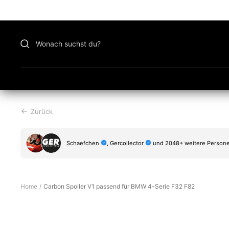
Zu
Inhalt
überspringen
Zurück
Schaefchen
, Gercollector
und 2048+ weitere Persone
Home
Carbon Spoiler V1 passend für BMW 4-Serie F32 F82