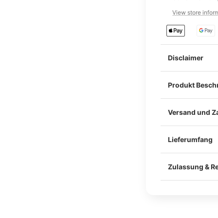
View store infor
Disclaimer
Produkt Besch
Versand und Z
Lieferumfang
Im Lieferumfang
Befestigung am
Zulassung & Re
Klebeband und 
Alle unsere Ca
Materialgutacht
Unsere Teile we
Für die legale 
Schraubpunkten
Einzelabnahme 