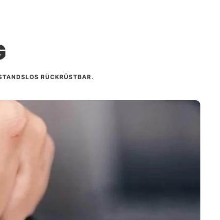
Fahrzeug unversehrt und der Einbau ist schnell
chverständigen (z. B. TÜV, DEKRA, GTÜ,
rt.
ch.
G
ab, ob dein Prüfer Einzelabnahmen durchführt.
e bei der Eintragung gibt, helfen wir dir
entweder bei uns in München oder über einen
KSTANDSLOS RÜCKRÜSTBAR.
hlandweiten Partnern.