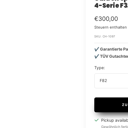
4-Serie F3
Im
€300,00
Steuern enthalte
Rabatt
SKU:
CH-1097
✔️ Garantierte P
✔️ TÜV Gutachte
Type:
F82
ZU
Pickup availa
Gewöhnlich ferti