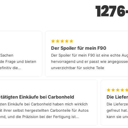
127
Der Spoiler für mein F90
sse in Sachen
Der Spoiler für mein F90 ist eine ech
uf jede Frage und bieten
hervorragend und er passt wie angego
st definitiv die
unverzichtbar für solche Teile
igten Einkäufe bei Carbonheld
Die Lieferzei
Einkäufe bei Carbonheld haben mich wirklich
Die Lieferzeit w
rer selbst hergestellten Carbonteile für Autos
gefreut hat. Der
nd die Präzision bei der Fertigung ist
kann sie uneing