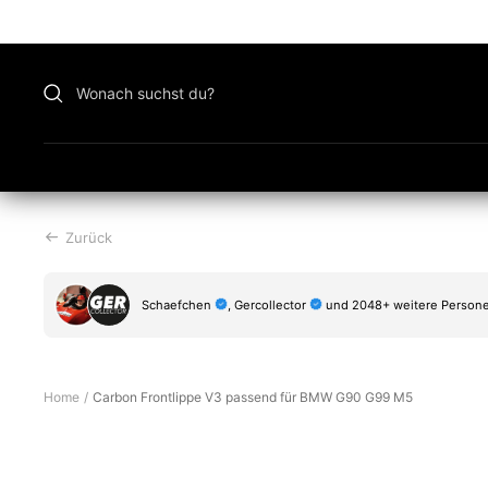
Zu
Inhalt
überspringen
Zurück
Schaefchen
, Gercollector
und 2048+ weitere Persone
Home
Carbon Frontlippe V3 passend für BMW G90 G99 M5