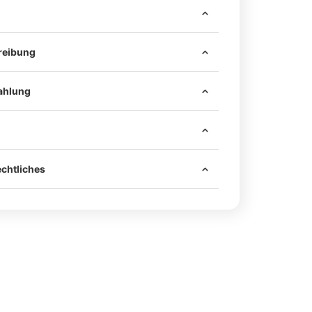
reibung
ahlung
 sind alle notwendigen Mittel zur sicheren
 Fahrzeug enthalten – darunter hochwertiges
chtliches
ggf. passende Schrauben.
rbonteile werden mit einem passenden
en geliefert.
rden ausschließlich an den originalen
Nutzung im Straßenverkehr ist eine
 montiert – es muss nicht gebohrt werden.
nach §19 Abs. 2 StVZO durch einen amtlich
Fahrzeug unversehrt und der Einbau ist schnell
chverständigen (z. B. TÜV, DEKRA, GTÜ,
rt.
ch.
ab, ob dein Prüfer Einzelabnahmen durchführt.