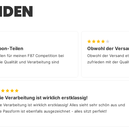
e bei der Eintragung gibt, helfen wir dir
NDEN
entweder bei uns in München oder über einen
hlandweiten Partnern.
 Carbon-Teilen
Obwohl der Ve
n-Teilen für meinen F87 Competition bei
Obwohl der Versan
er! Die Qualität und Verarbeitung sind
zufrieden mit der 
erarbeitung ist wirklich erstklassig!
arbeitung ist wirklich erstklassig! Alles sieht sehr schön aus und
sform ist ebenfalls ausgezeichnet - alles sitzt perfekt!