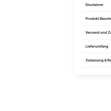
Disclaimer
Produkt Besch
Versand und Z
Lieferumfang
Im Lieferumfang
Befestigung am
Zulassung & Re
Klebeband und 
Alle unsere Ca
Materialgutacht
Unsere Teile we
Für die legale 
Schraubpunkten
Einzelabnahme 
So bleibt dein 
anerkannten Sa
und unkomplizie
KÜS) erforderli
Bitte kläre vor