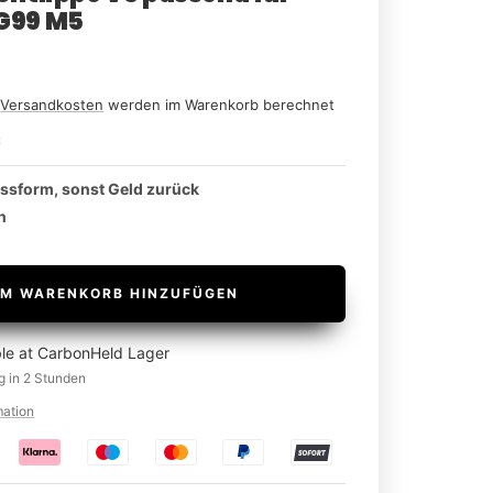
G99 M5
n
Versandkosten
werden im Warenkorb berechnet
2
assform, sonst Geld zurück
n
M WARENKORB HINZUFÜGEN
ble at CarbonHeld Lager
g in 2 Stunden
mation