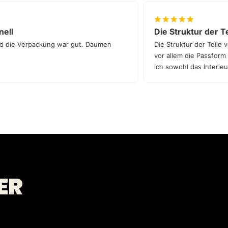
 schnell
Die Struktur d
nell und die Verpackung war gut. Daumen
Die Struktur der T
vor allem die Pas
ich sowohl das In
wirklich aufwerten
ER