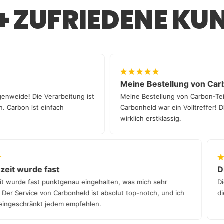
Falls es Problem
6+ ZUFRIEDENE KU
gerne weiter – 
unserer deutsc
Meine Bestellung von
te Augenweide! Die Verarbeitung ist
Meine Bestellung von Carbo
ssen. Carbon ist einfach
Carbonheld war ein Volltreff
wirklich erstklassig.
t wurde fast
Die V
urde fast punktgenau eingehalten, was mich sehr
Die Ver
 Service von Carbonheld ist absolut top-notch, und ich
die Pas
eschränkt jedem empfehlen.