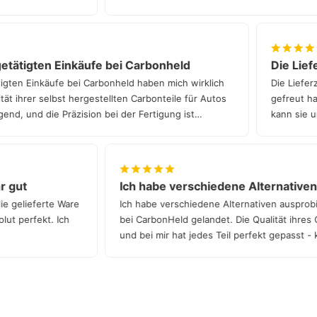
tätigten Einkäufe bei Carbonheld
Die Liefer
ten Einkäufe bei Carbonheld haben mich wirklich
Die Lieferze
t ihrer selbst hergestellten Carbonteile für Autos
gefreut hat.
nd, und die Präzision bei der Fertigung ist
kann sie un
ehr gut
Ich habe verschiedene Alternativ
 die gelieferte Ware
Ich habe verschiedene Alternativen auspr
bsolut perfekt. Ich
bei CarbonHeld gelandet. Die Qualität ihres
und bei mir hat jedes Teil perfekt gepasst
Qualität!