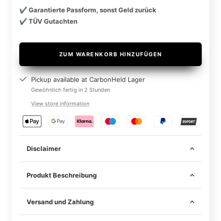
✔️ Garantierte Passform, sonst Geld zurück
✔️ TÜV Gutachten
ZUM WARENKORB HINZUFÜGEN
Pickup available at CarbonHeld Lager
Gewöhnlich fertig in 2 Stunden
View store information
Disclaimer
Produkt Beschreibung
Material
Carbon Fiber
Versand und Zahlung
Brand Name
JOGON