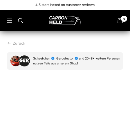
Zu
Free shipping from 99€
Inhalt
überspringen
Carbonheld
0
Navigation
Zurück
Schaefchen
, Gercollector
und 2048+ weitere Personen
nutzen Teile aus unserem Shop!