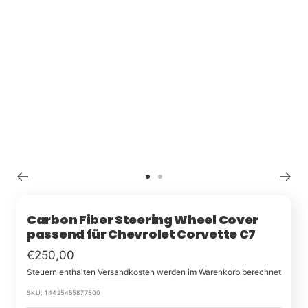
Zu
Zu
Slide
Slide
1
2
Carbon Fiber Steering Wheel Cover
passend für Chevrolet Corvette C7
Im
€250,00
Steuern enthalten
Versandkosten
werden im Warenkorb berechnet
Rabatt
SKU:
14425455877500