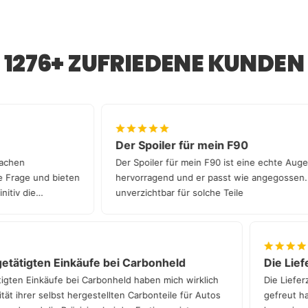
Schraubpunkten montiert – es muss nicht gebohrt
amtlich anerkannten Sachverständigen (z. B. TÜV,
werden. So bleibt dein Fahrzeug unversehrt und der
DEKRA, GTÜ, KÜS) erforderlich.
Einbau ist schnell und unkompliziert.
1276+ ZUFRIEDENE KUNDEN
Bitte kläre vorab, ob dein Prüfer Einzelabnahmen
durchführt.
Falls es Probleme bei der Eintragung gibt, helfen wir
dir gerne weiter – entweder bei uns in München oder
über einen unserer deutschlandweiten Partnern.
Der Spoiler für mein F90
n Sachen
Der Spoiler für mein F90 ist eine echte A
ede Frage und bieten
hervorragend und er passt wie angegossen
finitiv die
unverzichtbar für solche Teile
tätigten Einkäufe bei Carbonheld
Die Liefer
gten Einkäufe bei Carbonheld haben mich wirklich
Die Lieferz
t ihrer selbst hergestellten Carbonteile für Autos
gefreut hat.