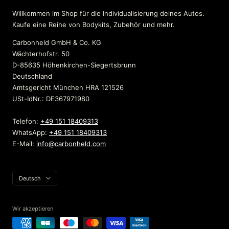
Willkommen im Shop für die Individualisierung deines Autos.
Kaufe eine Reihe von Bodykits, Zubehör und mehr.
Carbonheld GmbH & Co. KG
Wächterhofstr. 50
D-85635 Höhenkirchen-Siegertsbrunn
Deutschland
Amtsgericht München HRA 121526
USt-IdNr.: DE367971980
Telefon:
+49 151 18409313
WhatsApp:
+49 151 18409313
E-Mail:
info@carbonheld.com
Sprache
Deutsch
Wir akzeptieren