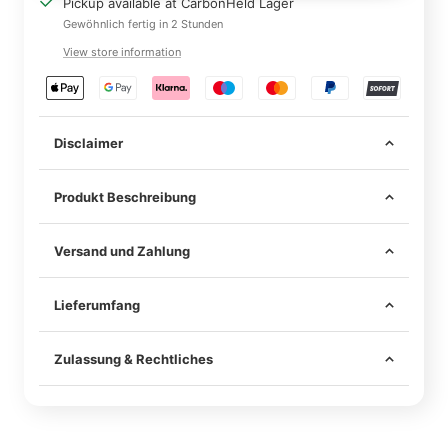
Pickup available at CarbonHeld Lager
Gewöhnlich fertig in 2 Stunden
View store information
Disclaimer
Produkt Beschreibung
Versand und Zahlung
Lieferumfang
Im Lieferumfang sind alle notwendigen Mittel zur
sicheren Befestigung am Fahrzeug enthalten –
Zulassung & Rechtliches
darunter hochwertiges Klebeband und ggf. passende
Alle unsere Carbonteile werden mit einem passenden
Schrauben.
Materialgutachten geliefert.
Für die legale Nutzung im Straßenverkehr ist eine
Unsere Teile werden ausschließlich an den originalen
Einzelabnahme nach §19 Abs. 2 StVZO durch einen