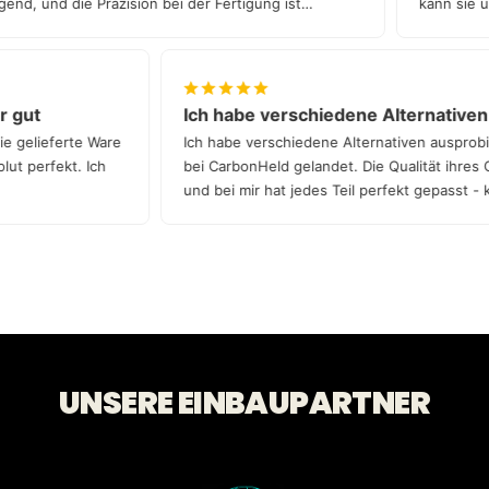
nd, und die Präzision bei der Fertigung ist
kann sie un
hr gut
Ich habe verschiedene Alternativ
die gelieferte Ware
Ich habe verschiedene Alternativen auspro
solut perfekt. Ich
bei CarbonHeld gelandet. Die Qualität ihres
und bei mir hat jedes Teil perfekt gepasst 
Qualität!
UNSERE EINBAUPARTNER