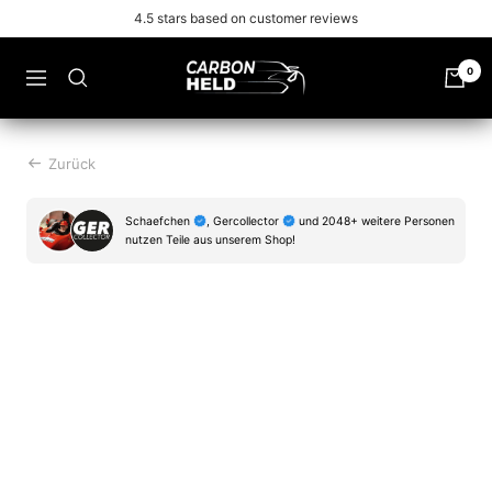
Zu
Free shipping from 99€
Inhalt
überspringen
Carbonheld
0
Navigation
Zurück
Schaefchen
, Gercollector
und 2048+ weitere Personen
nutzen Teile aus unserem Shop!