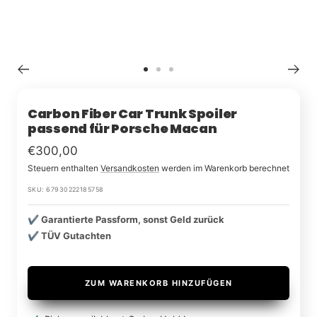
Zu
Zu
Zu
Slide
Slide
Slide
1
2
3
Carbon Fiber Car Trunk Spoiler
passend für Porsche Macan
Im
€300,00
Steuern enthalten
Versandkosten
werden im Warenkorb berechnet
Rabatt
SKU:
67930222185758
✔️ Garantierte Passform, sonst Geld zurück
✔️ TÜV Gutachten
ZUM WARENKORB HINZUFÜGEN