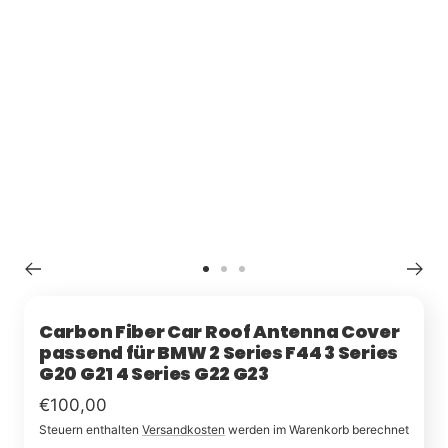
Zu
Zu
Zu
Slide
Slide
Slide
1
2
3
Carbon Fiber Car Roof Antenna Cover
passend für BMW 2 Series F44 3 Series
G20 G21 4 Series G22 G23
Im
€100,00
Steuern enthalten
Versandkosten
werden im Warenkorb berechnet
Rabatt