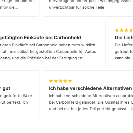
ede Frage und bieten
hervorragend und er passt wie angegossen
finitiv die
unverzichtbar für solche Teile
etätigten Einkäufe bei Carbonheld
Die Liefe
gten Einkäufe bei Carbonheld haben mich wirklich
Die Lieferz
t ihrer selbst hergestellten Carbonteile für Autos
gefreut hat
nd, und die Präzision bei der Fertigung ist
kann sie un
hr gut
Ich habe verschiedene Alternative
die gelieferte Ware
Ich habe verschiedene Alternativen auspro
solut perfekt. Ich
bei CarbonHeld gelandet. Die Qualität ihres 
und bei mir hat jedes Teil perfekt gepasst 
Qualität!