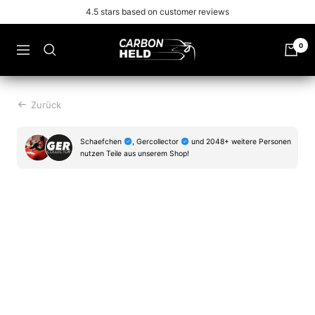
Zu
Free shipping from 99€
Inhalt
überspringen
Carbonheld
0
Navigation
Zurück
Schaefchen
, Gercollector
und 2048+ weitere Personen
nutzen Teile aus unserem Shop!