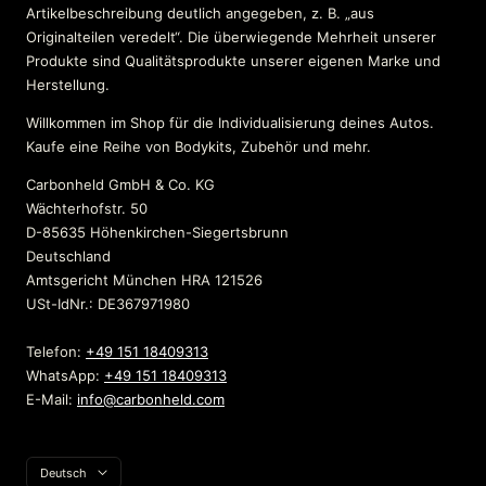
Artikelbeschreibung deutlich angegeben, z. B. „aus
Originalteilen veredelt“. Die überwiegende Mehrheit unserer
Produkte sind Qualitätsprodukte unserer eigenen Marke und
Herstellung.
Willkommen im Shop für die Individualisierung deines Autos.
Kaufe eine Reihe von Bodykits, Zubehör und mehr.
Carbonheld GmbH & Co. KG
Wächterhofstr. 50
D-85635 Höhenkirchen-Siegertsbrunn
Deutschland
Amtsgericht München HRA 121526
USt-IdNr.: DE367971980
Telefon:
+49 151 18409313
WhatsApp:
+49 151 18409313
E-Mail:
info@carbonheld.com
Sprache
Deutsch