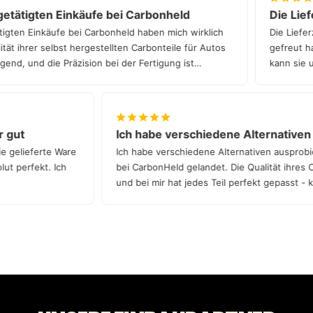
tätigten Einkäufe bei Carbonheld
Die Liefe
gten Einkäufe bei Carbonheld haben mich wirklich
Die Lieferz
t ihrer selbst hergestellten Carbonteile für Autos
gefreut hat
nd, und die Präzision bei der Fertigung ist
kann sie un
hr gut
Ich habe verschiedene Alternativ
die gelieferte Ware
Ich habe verschiedene Alternativen auspro
solut perfekt. Ich
bei CarbonHeld gelandet. Die Qualität ihres
und bei mir hat jedes Teil perfekt gepasst 
Qualität!