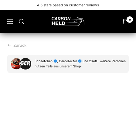
Zu
Free shipping from 99€
Inhalt
überspringen
Carbonheld
0
Navigation
Zurück
Schaefchen
, Gercollector
und 2048+ weitere Personen
nutzen Teile aus unserem Shop!