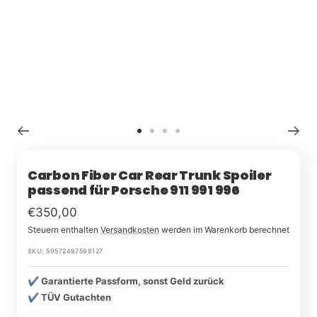
Zu
Zu
Zu
Zu
Slide
Slide
Slide
Slide
1
2
3
4
Carbon Fiber Car Rear Trunk Spoiler
passend für Porsche 911 991 996
Im
€350,00
Steuern enthalten
Versandkosten
werden im Warenkorb berechnet
Rabatt
SKU:
59572487598127
✔️ Garantierte Passform, sonst Geld zurück
✔️ TÜV Gutachten