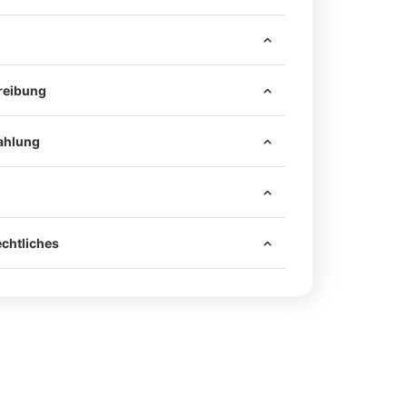
reibung
ahlung
 sind alle notwendigen Mittel zur sicheren
 Fahrzeug enthalten – darunter hochwertiges
chtliches
ggf. passende Schrauben.
rbonteile werden mit einem passenden
en geliefert.
rden ausschließlich an den originalen
Nutzung im Straßenverkehr ist eine
 montiert – es muss nicht gebohrt werden.
nach §19 Abs. 2 StVZO durch einen amtlich
Fahrzeug unversehrt und der Einbau ist schnell
chverständigen (z. B. TÜV, DEKRA, GTÜ,
rt.
ch.