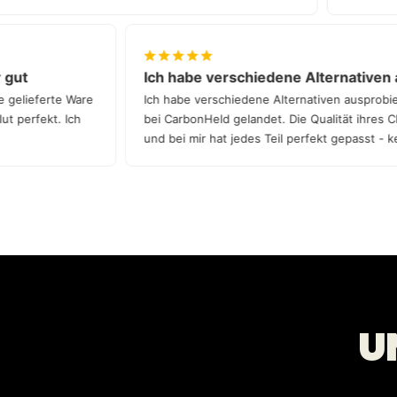
sehr gut
Ich habe verschiedene Alternati
d die gelieferte Ware
Ich habe verschiedene Alternativen ausp
absolut perfekt. Ich
bei CarbonHeld gelandet. Die Qualität ihr
und bei mir hat jedes Teil perfekt gepass
Qualität!
U