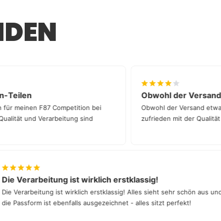
ab, ob dein Prüfer Einzelabnahmen durchführt.
e bei der Eintragung gibt, helfen wir dir
NDEN
entweder bei uns in München oder über einen
hlandweiten Partnern.
arbon-Teilen
Obwohl der Vers
eilen für meinen F87 Competition bei
Obwohl der Versand e
 Die Qualität und Verarbeitung sind
zufrieden mit der Qua
 Verarbeitung ist wirklich erstklassig!
Verarbeitung ist wirklich erstklassig! Alles sieht sehr schön aus und
Passform ist ebenfalls ausgezeichnet - alles sitzt perfekt!