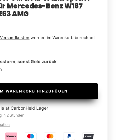
ür Mercedes-Benz W167
LE63 AMG
n
Versandkosten
werden im Warenkorb berechnet
8
assform, sonst Geld zurück
n
M WARENKORB HINZUFÜGEN
ble at CarbonHeld Lager
g in 2 Stunden
mation