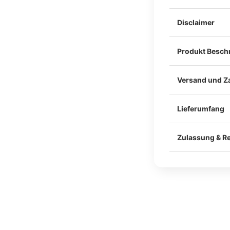
Disclaimer
Produkt Besch
Versand und Z
Lieferumfang
Im Lieferumfang
Befestigung am
Zulassung & Re
Klebeband und 
Alle unsere Ca
Materialgutacht
Unsere Teile we
Für die legale 
Schraubpunkten
Einzelabnahme 
So bleibt dein 
anerkannten Sa
und unkomplizie
KÜS) erforderli