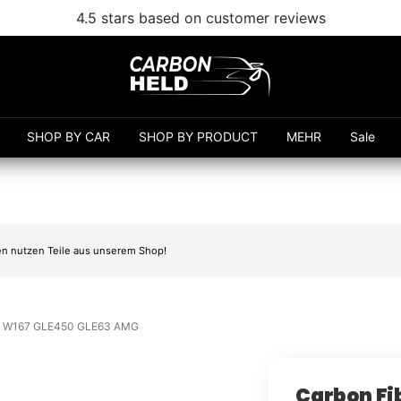
Free shipping from 99€
Carbonheld
SHOP BY CAR
SHOP BY PRODUCT
MEHR
Sale
n nutzen Teile aus unserem Shop!
enz W167 GLE450 GLE63 AMG
Carbon Fib