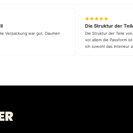
chnell
Die Struktur der 
l und die Verpackung war gut. Daumen
Die Struktur der Tei
vor allem die Passfo
ich sowohl das Inter
wirklich aufwerten.
ER