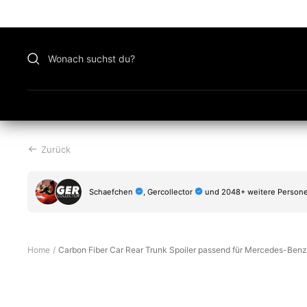
Zu
Inhalt
überspringen
Zurück
Schaefchen
, Gercollector
und 2048+ weitere Persone
Home
Carbon Fiber Car Rear Trunk Spoiler passend für Mercedes-B