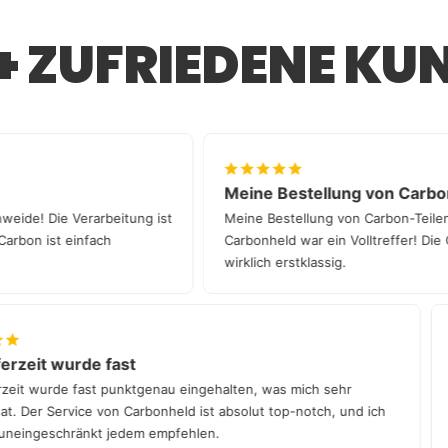
Bitte kläre vor
Falls es Problem
6+ ZUFRIEDENE KU
gerne weiter – 
unserer deutsc
Meine Bestellung von C
Augenweide! Die Verarbeitung ist
Meine Bestellung von Carbon-T
en. Carbon ist einfach
Carbonheld war ein Volltreffer!
wirklich erstklassig.
eit wurde fast
Die
t wurde fast punktgenau eingehalten, was mich sehr
Die 
Der Service von Carbonheld ist absolut top-notch, und ich
die 
ngeschränkt jedem empfehlen.