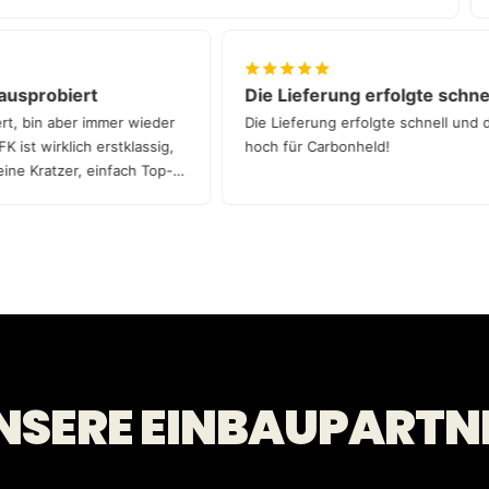
ven ausprobiert
Die Lieferung erfolgte s
robiert, bin aber immer wieder
Die Lieferung erfolgte schnel
es CFK ist wirklich erstklassig,
hoch für Carbonheld!
t - keine Kratzer, einfach Top-
NSERE EINBAUPARTN