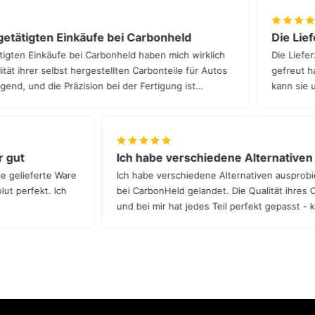
etätigten Einkäufe bei Carbonheld
Die Liefe
gten Einkäufe bei Carbonheld haben mich wirklich
Die Lieferz
t ihrer selbst hergestellten Carbonteile für Autos
gefreut hat
nd, und die Präzision bei der Fertigung ist
kann sie un
hr gut
Ich habe verschiedene Alternativ
die gelieferte Ware
Ich habe verschiedene Alternativen auspro
solut perfekt. Ich
bei CarbonHeld gelandet. Die Qualität ihres 
und bei mir hat jedes Teil perfekt gepasst 
Qualität!