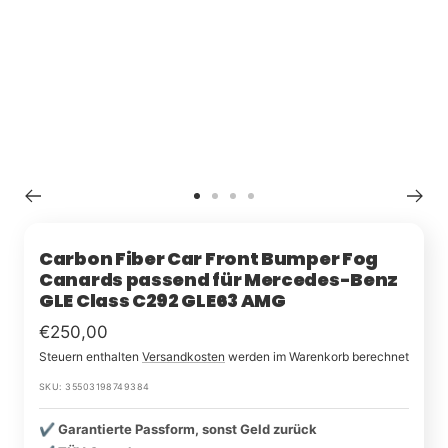
Zu
Zu
Zu
Zu
Slide
Slide
Slide
Slide
1
2
3
4
Carbon Fiber Car Front Bumper Fog
Canards passend für Mercedes-Benz
GLE Class C292 GLE63 AMG
Im
€250,00
Steuern enthalten
Versandkosten
werden im Warenkorb berechnet
Rabatt
SKU:
35503198749384
✔️ Garantierte Passform, sonst Geld zurück