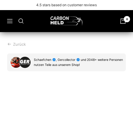
Zu
Free shipping from 99€
Inhalt
überspringen
Carbonheld
0
Navigation
Zurück
Schaefchen
, Gercollector
und 2048+ weitere Personen
nutzen Teile aus unserem Shop!