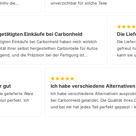
finitiv die
unverzichtbar für solche Teile
tätigten Einkäufe bei Carbonheld
Die Liefe
gten Einkäufe bei Carbonheld haben mich wirklich
Die Lieferz
t ihrer selbst hergestellten Carbonteile für Autos
gefreut hat.
nd, und die Präzision bei der Fertigung ist
kann sie un
hr gut
Ich habe verschiedene Alternativ
die gelieferte Ware
Ich habe verschiedene Alternativen auspro
solut perfekt. Ich
bei CarbonHeld gelandet. Die Qualität ihres
und bei mir hat jedes Teil perfekt gepasst 
Qualität!