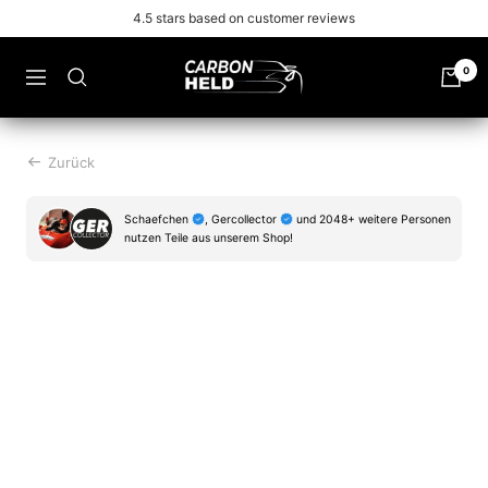
Zu
Free shipping from 99€
Inhalt
überspringen
Carbonheld
0
Navigation
Zurück
Schaefchen
, Gercollector
und 2048+ weitere Personen
nutzen Teile aus unserem Shop!