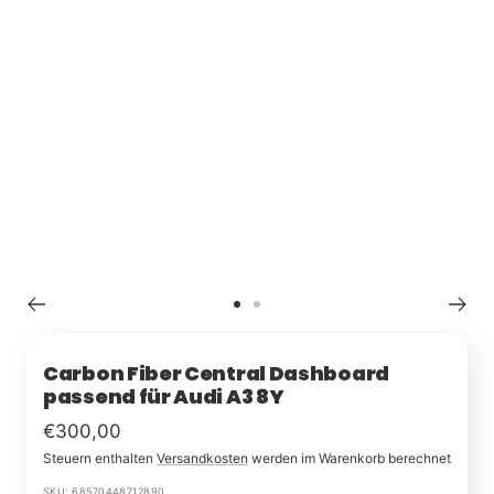
Zu
Zu
Slide
Slide
1
2
Carbon Fiber Central Dashboard
passend für Audi A3 8Y
Im
€300,00
Steuern enthalten
Versandkosten
werden im Warenkorb berechnet
Rabatt
SKU:
68570448712890