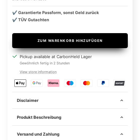
✔️ Garantierte Passform, sonst Geld zurück
✔️ TÜV Gutachten
ZUM WARENKORB HINZUFÜGEN
Pickup available at CarbonHeld Lager
Gewöhnlich fertig in 2 Stunden
View store information
Disclaimer
Produkt Beschreibung
Material: Carbon Fiber
Versand und Zahlung
Item Width
40inch