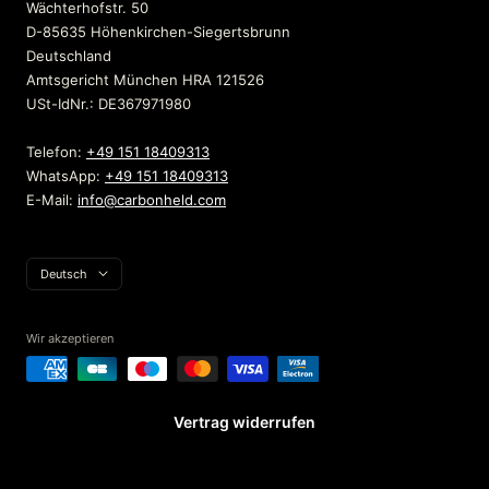
Wächterhofstr. 50
D-85635 Höhenkirchen-Siegertsbrunn
Deutschland
Amtsgericht München HRA 121526
USt-IdNr.: DE367971980
Telefon:
+49 151 18409313
WhatsApp:
+49 151 18409313
E-Mail:
info@carbonheld.com
Sprache
Deutsch
Wir akzeptieren
Vertrag widerrufen