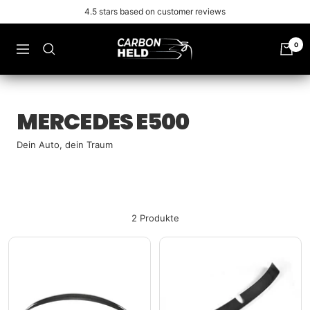
Zu
4.5 stars based on customer reviews
Inhalt
überspringen
Carbonheld
0
Navigation
MERCEDES E500
Dein Auto, dein Traum
2 Produkte