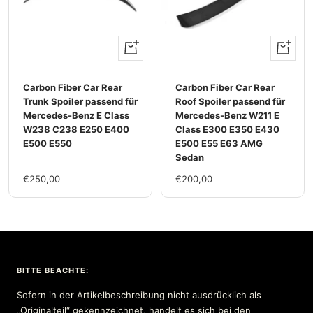
+
+
Hinzufügen
Hinzufü
Carbon Fiber Car Rear
Carbon Fiber Car Rear
Trunk Spoiler passend für
Roof Spoiler passend für
Mercedes-Benz E Class
Mercedes-Benz W211 E
W238 C238 E250 E400
Class E300 E350 E430
E500 E550
E500 E55 E63 AMG
Sedan
Im
Im
€250,00
€200,00
Rabatt
Rabatt
BITTE BEACHTE:
Sofern in der Artikelbeschreibung nicht ausdrücklich als
„Originalteil“ gekennzeichnet, handelt es sich bei den