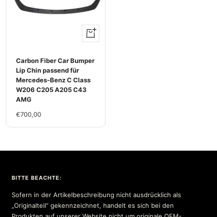
+
Hinzufügen
Carbon Fiber Car Bumper
Lip Chin passend für
Mercedes-Benz C Class
W206 C205 A205 C43
AMG
Im
€700,00
Rabatt
BITTE BEACHTE:
Sofern in der Artikelbeschreibung nicht ausdrücklich als
„Originalteil“ gekennzeichnet, handelt es sich bei den
Produkten auf unserer Website nicht um originale OEM-