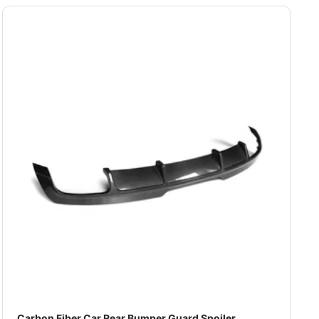
Carbon Fiber Car Rear Bumper Guard Spoiler