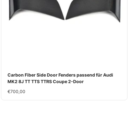
Carbon Fiber Side Door Fenders passend für Audi
MK2 8J TT TTS TTRS Coupe 2-Door
Im
€700,00
Rabatt