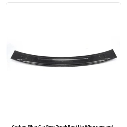
Carbon Fiber Car Rear Trunk Boot Lip Wing passend