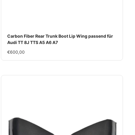
Carbon Fiber Rear Trunk Boot Lip Wing passend für
Audi TT 8J TTS A5 A6 A7
Im
€600,00
Rabatt