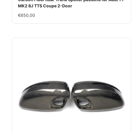
MK2 8J TTS Coupe 2-Door
Im
€650,00
Rabatt