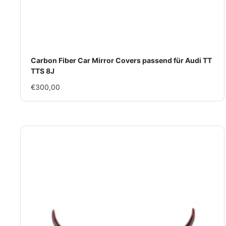
Carbon Fiber Car Mirror Covers passend für Audi TT
TTS 8J
Im
€300,00
Rabatt