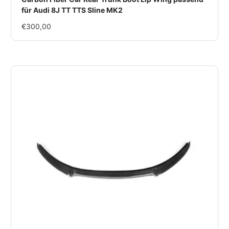
für Audi 8J TT TTS Sline MK2
Im
€300,00
Rabatt