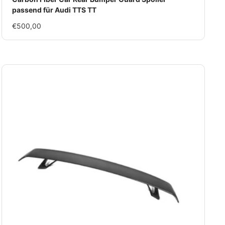
passend für Audi TTS TT
Im
€500,00
Rabatt