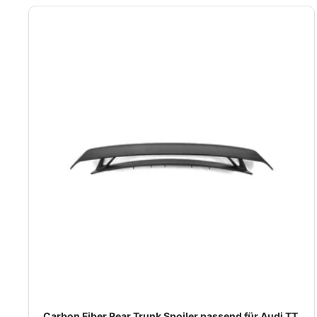
Carbon Fiber Rear Trunk Spoiler passend für Audi TT