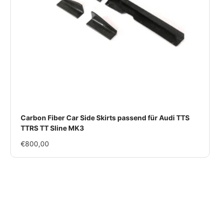
Carbon Fiber Car Side Skirts passend für Audi TTS
TTRS TT Sline MK3
Im
€800,00
Rabatt