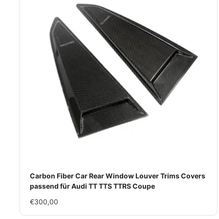
Carbon Fiber Car Rear Window Louver Trims Covers
passend für Audi TT TTS TTRS Coupe
Im
€300,00
Rabatt