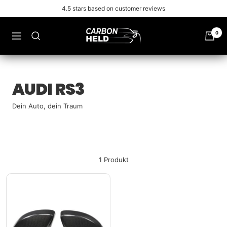
Zu
4.5 stars based on customer reviews
Inhalt
überspringen
Carbonheld
0
Navigation
AUDI RS3
Dein Auto, dein Traum
1 Produkt