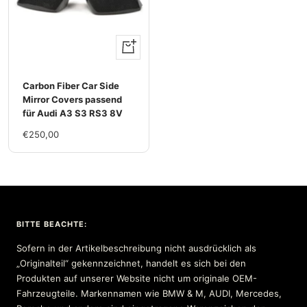
+
Hinzufügen
Carbon Fiber Car Side
Mirror Covers passend
für Audi A3 S3 RS3 8V
Im
€250,00
Rabatt
BITTE BEACHTE:
Sofern in der Artikelbeschreibung nicht ausdrücklich als
„Originalteil“ gekennzeichnet, handelt es sich bei den
Produkten auf unserer Website nicht um originale OEM-
Fahrzeugteile. Markennamen wie BMW & M, AUDI, Mercedes,