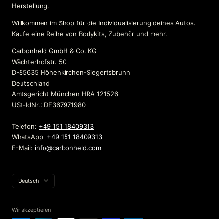
Herstellung.
Willkommen im Shop für die Individualisierung deines Autos.
Kaufe eine Reihe von Bodykits, Zubehör und mehr.
Carbonheld GmbH & Co. KG
Wächterhofstr. 50
D-85635 Höhenkirchen-Siegertsbrunn
Deutschland
Amtsgericht München HRA 121526
USt-IdNr.: DE367971980
Telefon:
+49 151 18409313
WhatsApp:
+49 151 18409313
E-Mail:
info@carbonheld.com
Sprache
Deutsch
Wir akzeptieren