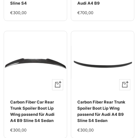
Sline S4
Audi A4 B9
Im
Im
€300,00
€700,00
Rabatt
Rabatt
+
+
Hinzufügen
Hinzufü
Carbon Fiber Car Rear
Carbon Fiber Rear Trunk
Trunk Spoiler Boot Lip
Spoiler Boot Lip Wing
Wing passend für Audi
passend für Audi A4 B9
A4 B9 Sline S4 Sedan
Sline S4 Sedan
Im
Im
€300,00
€300,00
Rabatt
Rabatt