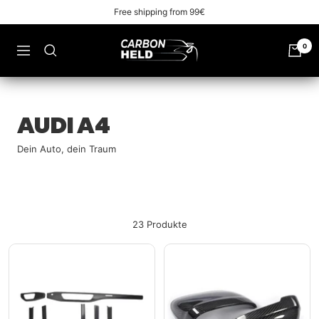
Zu
Free shipping from 99€
Inhalt
überspringen
Carbonheld
0
Navigation
AUDI A4
Dein Auto, dein Traum
23 Produkte