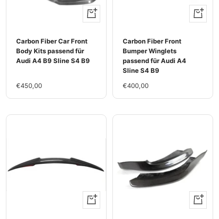
+
+
Hinzufügen
Hinzufü
Carbon Fiber Car Front
Carbon Fiber Front
Body Kits passend für
Bumper Winglets
Audi A4 B9 Sline S4 B9
passend für Audi A4
Sline S4 B9
Im
Im
€450,00
€400,00
Rabatt
Rabatt
+
+
Hinzufügen
Hinzufü