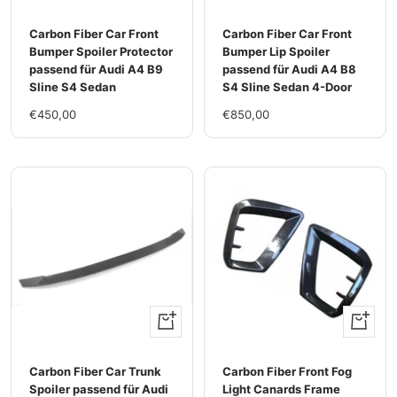
Hinzufügen
Hinzufü
Carbon Fiber Car Front
Carbon Fiber Car Front
Bumper Spoiler Protector
Bumper Lip Spoiler
passend für Audi A4 B9
passend für Audi A4 B8
Sline S4 Sedan
S4 Sline Sedan 4-Door
Im
Im
€450,00
€850,00
Rabatt
Rabatt
+
+
Hinzufügen
Hinzufü
Carbon Fiber Car Trunk
Carbon Fiber Front Fog
Spoiler passend für Audi
Light Canards Frame