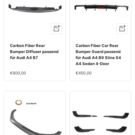
+
+
Hinzufügen
Hinzufü
Carbon Fiber Rear
Carbon Fiber Car Rear
Bumper Diffuser passend
Bumper Guard passend
für Audi A4 B7
für Audi A4 B9 Sline S4
A4 Sedan 4-Door
Im
Im
€600,00
€450,00
Rabatt
Rabatt