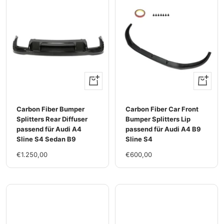
+
+
Hinzufügen
Hinzufü
Carbon Fiber Bumper
Carbon Fiber Car Front
Splitters Rear Diffuser
Bumper Splitters Lip
passend für Audi A4
passend für Audi A4 B9
Sline S4 Sedan B9
Sline S4
Im
Im
€1.250,00
€600,00
Rabatt
Rabatt