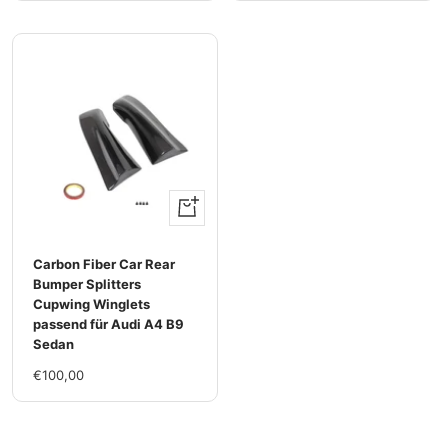
+
Hinzufügen
Carbon Fiber Car Rear
Bumper Splitters
Cupwing Winglets
passend für Audi A4 B9
Sedan
Im
€100,00
Rabatt