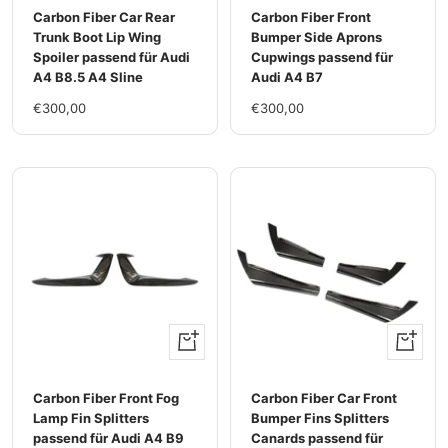
Carbon Fiber Car Rear
Carbon Fiber Front
Trunk Boot Lip Wing
Bumper Side Aprons
Spoiler passend für Audi
Cupwings passend für
A4 B8.5 A4 Sline
Audi A4 B7
Im
Im
€300,00
€300,00
Rabatt
Rabatt
+
+
Hinzufügen
Hinzufü
Carbon Fiber Front Fog
Carbon Fiber Car Front
Lamp Fin Splitters
Bumper Fins Splitters
passend für Audi A4 B9
Canards passend für