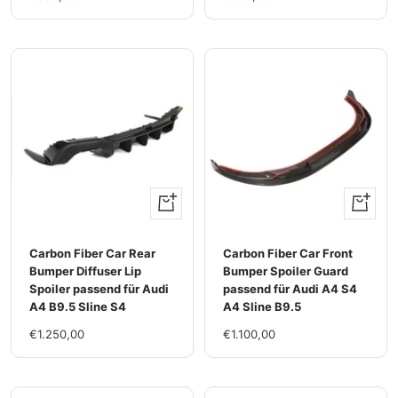
Rabatt
Rabatt
+
+
Hinzufügen
Hinzufü
Carbon Fiber Car Rear
Carbon Fiber Car Front
Bumper Diffuser Lip
Bumper Spoiler Guard
Spoiler passend für Audi
passend für Audi A4 S4
A4 B9.5 Sline S4
A4 Sline B9.5
Im
Im
€1.250,00
€1.100,00
Rabatt
Rabatt