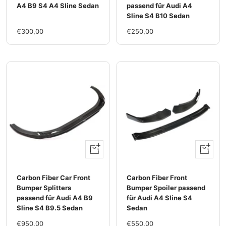
A4 B9 S4 A4 Sline Sedan
passend für Audi A4
Sline S4 B10 Sedan
Im
Im
€300,00
€250,00
Rabatt
Rabatt
+
+
Hinzufügen
Hinzufü
Carbon Fiber Car Front
Carbon Fiber Front
Bumper Splitters
Bumper Spoiler passend
passend für Audi A4 B9
für Audi A4 Sline S4
Sline S4 B9.5 Sedan
Sedan
Im
Im
€950,00
€550,00