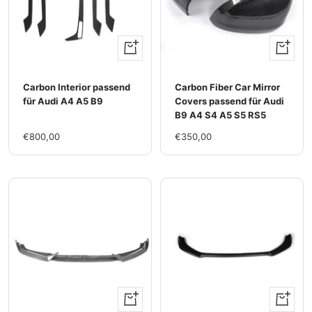
+
+
Hinzufügen
Hinzufü
Carbon Interior passend
Carbon Fiber Car Mirror
für Audi A4 A5 B9
Covers passend für Audi
B9 A4 S4 A5 S5 RS5
Im
Im
€800,00
€350,00
Rabatt
Rabatt
+
+