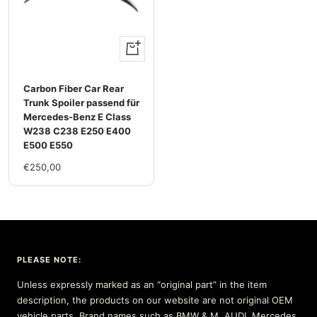
+
Add
to
Carbon Fiber Car Rear
cart
Trunk Spoiler passend für
Mercedes-Benz E Class
W238 C238 E250 E400
E500 E550
Sale
€250,00
price
PLEASE NOTE:
Unless expressly marked as an “original part” in the item
description, the products on our website are not original OEM
vehicle parts. Brand names such as BMW & M, AUDI, Mercedes,