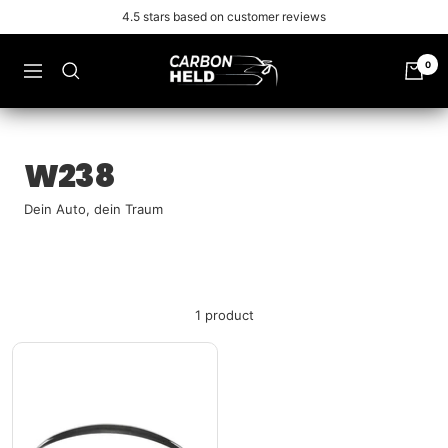
Skip
4.5 stars based on customer reviews
to
content
Carbonheld
0
Navigation
W238
Dein Auto, dein Traum
1 product