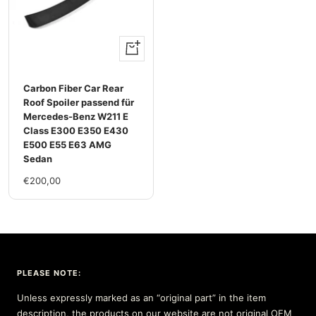
+
Add
to
Carbon Fiber Car Rear
cart
Roof Spoiler passend für
Mercedes-Benz W211 E
Class E300 E350 E430
E500 E55 E63 AMG
Sedan
Sale
€200,00
price
PLEASE NOTE:
Unless expressly marked as an “original part” in the item
description, the products on our website are not original OEM