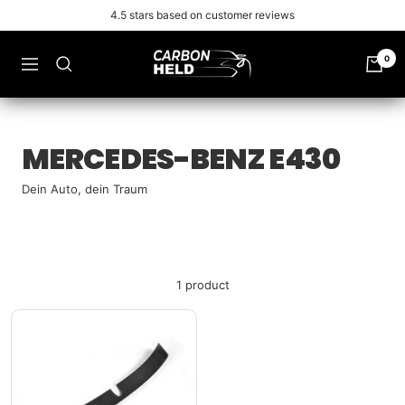
Skip
4.5 stars based on customer reviews
to
content
Carbonheld
0
Navigation
MERCEDES-BENZ E430
Dein Auto, dein Traum
1 product