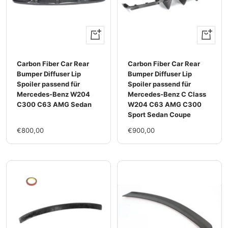
+
+
Add
Add
to
to
Carbon Fiber Car Rear
Carbon Fiber Car Rear
cart
cart
Bumper Diffuser Lip
Bumper Diffuser Lip
Spoiler passend für
Spoiler passend für
Mercedes-Benz W204
Mercedes-Benz C Class
C300 C63 AMG Sedan
W204 C63 AMG C300
Sport Sedan Coupe
Sale
Sale
€800,00
€900,00
price
price