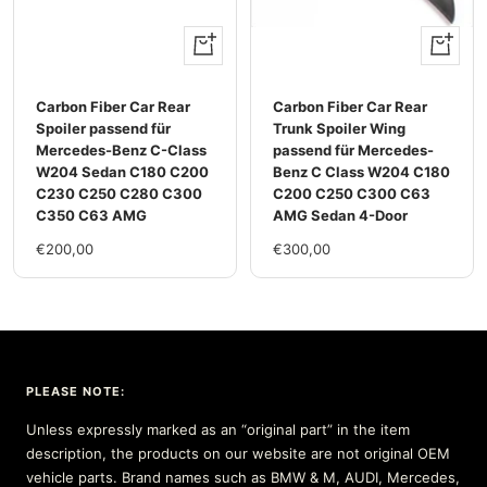
+
+
Add
Add
to
to
Carbon Fiber Car Rear
Carbon Fiber Car Rear
cart
cart
Spoiler passend für
Trunk Spoiler Wing
Mercedes-Benz C-Class
passend für Mercedes-
W204 Sedan C180 C200
Benz C Class W204 C180
C230 C250 C280 C300
C200 C250 C300 C63
C350 C63 AMG
AMG Sedan 4-Door
Sale
Sale
€200,00
€300,00
price
price
PLEASE NOTE:
Unless expressly marked as an “original part” in the item
description, the products on our website are not original OEM
vehicle parts. Brand names such as BMW & M, AUDI, Mercedes,